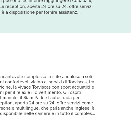
piti possono facilmente raggiungere l'Aquapark,
 La reception, aperta 24 ore su 24, offre servizi
è a disposizione per fornire assistenz...
ncantevole complesso in stile andaluso a soli
 confortevoli vicino ai servizi di Torviscas, tra
icine, la vivace Torviscas con sport acquatici e
 per il relax e il divertimento. Gli ospiti
manale, il Siam Park e l'autostrada per
eception, aperta 24 ore su 24, offre servizi come
rsonale multilingue, che parla anche inglese, è
disponibile nelle camere e in tutto il complesso
onale per colazione, pranzo e cena. Un
gli ospiti. La piscina principale è riscaldata
on numerosi lettini e ombrelloni. Un tavolo da