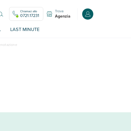
Trova
Chiamaci allo
Accedi o registrati all
0721.17231
Agenzia
L
LAST MINUTE
renotazione