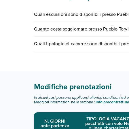
Quali escursioni sono disponibili presso Puebl
Tante sono le escursioni che potrai vivere sogg
Quanto costa soggiornare presso Pueblo Torvi
0721.17231 o
prenotando un appuntamento
.
I prezzi di Pueblo Torviscas Hotel possono variare 
Quali tipologie di camere sono disponibili pre
quando partire.
Pueblo Torviscas Hotel dispone di diverse tipol
Scopri tutti i dettagli nel paragrafo dedicato "
Inf
Modifiche prenotazioni
In alcuni casi possono applicarsi ulteriori condizioni ed 
Maggiori informazioni nella sezione "
Info precontrattual
TIPOLOGIA VACANZ
N. GIORNI
pacchetti con volo N
ante partenza
o linea charterizzat