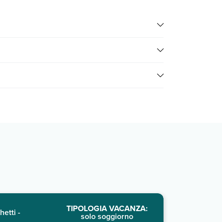
edicata
o contatta il call center chiamando il numero
sultare i prezzi, compila il motore di ricerca e scegli
TIPOLOGIA VACANZA:
hetti -
solo soggiorno