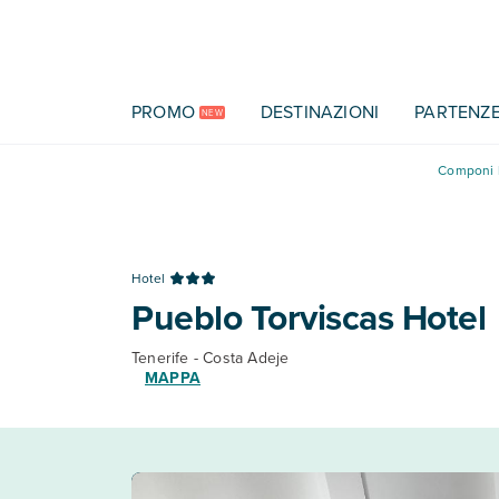
Vai al contenuto principale
PROMO
DESTINAZIONI
PARTENZ
NEW
Componi l
Hotel
Pueblo Torviscas Hotel
Tenerife - Costa Adeje
MAPPA