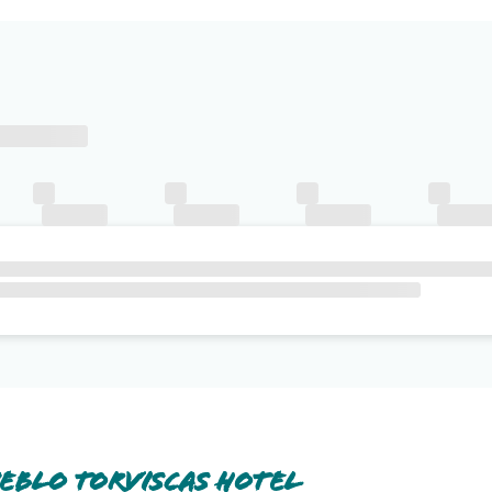
biliardo e un tavolo da ping-pong offrono ulteriore intratteni
eblo Torviscas Hotel