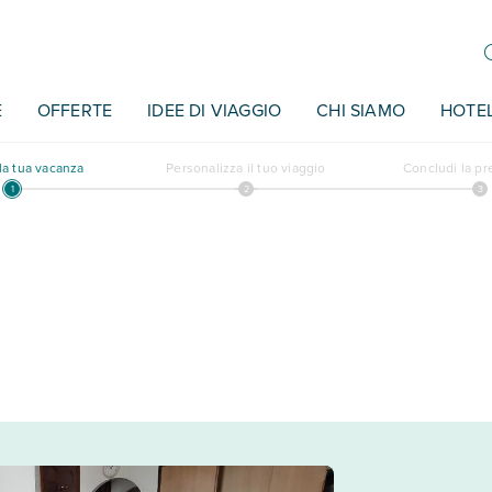
E
OFFERTE
IDEE DI VIAGGIO
CHI SIAMO
HOTE
a tua vacanza
Personalizza il tuo viaggio
Concludi la p