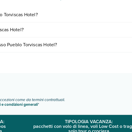
o Torviscas Hotel?
iornando presso Pueblo Torviscas Hotel. Scoprile tutte nella
sezione d
scas Hotel?
in base a vari fattori (per es. date, condizioni dell'hotel, ecc). Per con
sso Pueblo Torviscas Hotel?
ogie di camere:
o e descrizione
".
eccezioni come da termini contrattuali.
i e condizioni generali
"
A:
TIPOLOGIA VACANZA:
eos
pacchetti con volo di linea, voli Low Cost o trag
a
solo tour o crociera