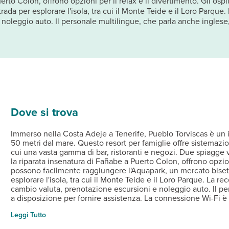
uerto Colon, offrono opzioni per il relax e il divertimento. Gli os
ada per esplorare l'isola, tra cui il Monte Teide e il Loro Parque.
oleggio auto. Il personale multilingue, che parla anche inglese, 
Dove si trova
Immerso nella Costa Adeje a Tenerife, Pueblo Torviscas è un i
50 metri dal mare. Questo resort per famiglie offre sistemazioni
cui una vasta gamma di bar, ristoranti e negozi. Due spiagge v
la riparata insenatura di Fañabe a Puerto Colon, offrono opzioni
possono facilmente raggiungere l'Aquapark, un mercato bisetti
esplorare l'isola, tra cui il Monte Teide e il Loro Parque. La r
cambio valuta, prenotazione escursioni e noleggio auto. Il pe
a disposizione per fornire assistenza. La connessione Wi-Fi è 
a pagamento. Due ristoranti interni servono cucina internazi
Leggi Tutto
supermercato e una lavanderia a gettoni sono a disposizione de
da novembre ad aprile ed è circondata da terrazze solarium c