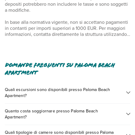
depositi potrebbero non includere le tasse e sono soggetti
a modifiche.
In base alla normativa vigente, non si accettano pagamenti
in contanti per importi superiori a 1000 EUR. Per maggiori
informazioni, contatta direttamente la struttura utilizzando i
recapiti indicati nella conferma della prenotazione. Le
pulizie sono a cura di un servizio professionale.
Domande frequenti su Paloma Beach
Apartment
Quali escursioni sono disponibili presso Paloma Beach
Apartment?
Tante sono le escursioni che potrai vivere soggiornando
Quanto costa soggiornare presso Paloma Beach
presso Paloma Beach Apartment. Scoprile tutte nella
sezione
Apartment?
dedicata
o contatta il call center chiamando il numero
0721.17231 o
prenotando un appuntamento
.
I prezzi di Paloma Beach Apartment possono variare in base a
Quali tipologie di camere sono disponibili presso Paloma
vari fattori (per es. date, condizioni dell'hotel, ecc). Per