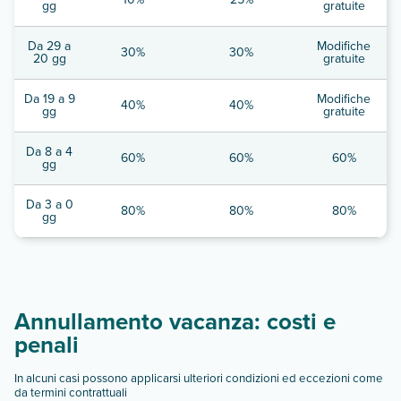
gg
gratuite
Da 29 a
Modifiche
30%
30%
20 gg
gratuite
Da 19 a 9
Modifiche
40%
40%
gg
gratuite
Da 8 a 4
60%
60%
60%
gg
Da 3 a 0
80%
80%
80%
gg
Annullamento vacanza: costi e
penali
In alcuni casi possono applicarsi ulteriori condizioni ed eccezioni come
da termini contrattuali