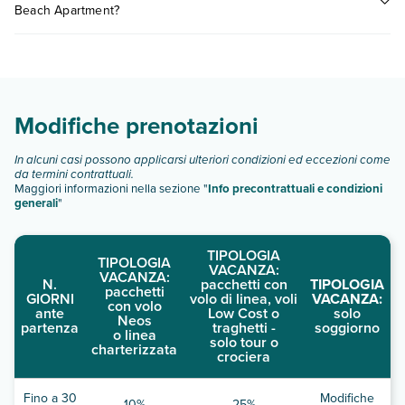
Beach Apartment?
consultare i prezzi, compila il motore di ricerca e scegli
quando partire.
Paloma Beach Apartment dispone di diverse tipologie di
camere:
Scopri tutti i dettagli nel paragrafo dedicato "
Info e
descrizione
".
Modifiche prenotazioni
In alcuni casi possono applicarsi ulteriori condizioni ed eccezioni come
da termini contrattuali.
Maggiori informazioni nella sezione "
Info precontrattuali e condizioni
generali
"
TIPOLOGIA
TIPOLOGIA
VACANZA:
VACANZA:
N.
pacchetti con
TIPOLOGIA
pacchetti
GIORNI
volo di linea, voli
VACANZA:
con volo
ante
Low Cost o
solo
Neos
partenza
traghetti -
soggiorno
o linea
solo tour o
charterizzata
crociera
Fino a 30
Modifiche
10%
25%