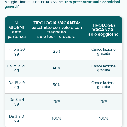
Maggiori informazioni nella sezione "
Info precontrattuali e condizioni
generali
"
N.
TIPOLOGIA VACANZA:
TIPOLOGIA
GIORNI
pacchetto con volo o con
VACANZA:
ante
traghetto
solo soggiorno
partenza
solo tour - crociera
Fino a 30
Cancellazione
25%
gg
gratuita
Da 29 a 20
Cancellazione
40%
gg
gratuita
Da 19 a 9
Cancellazione
50%
gg
gratuita
Da 8 a 4
75%
75%
gg
Da 3 a 0
100%
100%
gg