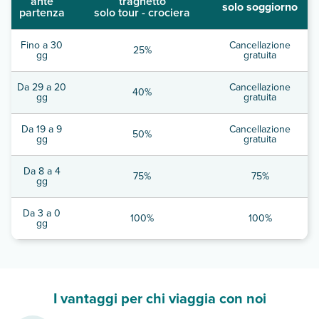
ante
traghetto
solo soggiorno
partenza
solo tour - crociera
Fino a 30
Cancellazione
25%
gg
gratuita
Da 29 a 20
Cancellazione
40%
gg
gratuita
Da 19 a 9
Cancellazione
50%
gg
gratuita
Da 8 a 4
75%
75%
gg
Da 3 a 0
100%
100%
gg
I vantaggi per chi viaggia con noi