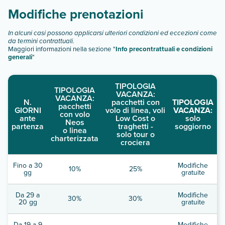
Modifiche prenotazioni
In alcuni casi possono applicarsi ulteriori condizioni ed eccezioni come
da termini contrattuali.
Maggiori informazioni nella sezione "
Info precontrattuali e condizioni
generali
"
TIPOLOGIA
TIPOLOGIA
VACANZA:
VACANZA:
N.
pacchetti con
TIPOLOGIA
pacchetti
GIORNI
volo di linea, voli
VACANZA:
con volo
ante
Low Cost o
solo
Neos
partenza
traghetti -
soggiorno
o linea
solo tour o
charterizzata
crociera
Fino a 30
Modifiche
10%
25%
gg
gratuite
Da 29 a
Modifiche
30%
30%
20 gg
gratuite
Da 19 a 9
Modifiche