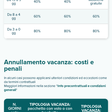
40%
40%
gg
gratuite
Da 8 a 4
60%
60%
60%
gg
Da 3 a 0
80%
80%
80%
gg
Annullamento vacanza: costi e
penali
In alcuni casi possono applicarsi ulteriori condizioni ed eccezioni come
da termini contrattuali
Maggiori informazioni nella sezione "
Info precontrattuali e condizioni
generali
"
N.
TIPOLOGIA VACANZA:
TIPOLOGIA
GIORNI
pacchetto con volo o con
VACANZA: