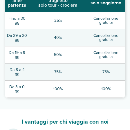
ante
traghetto
solo soggiorno
partenza
solo tour - crociera
Fino a 30
Cancellazione
25%
gg
gratuita
Da 29 a 20
Cancellazione
40%
gg
gratuita
Da 19 a 9
Cancellazione
50%
gg
gratuita
Da 8 a 4
75%
75%
gg
Da 3 a 0
100%
100%
gg
I vantaggi per chi viaggia con noi