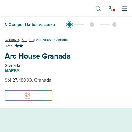
Vai al contenuto principale
Apr
1
.
Componi la tua vacanza
Vacanze
/
Spagna
/
Arc House Granada
Hotel
Arc House Granada
Granada
MAPPA
Sol 27, 18003, Granada