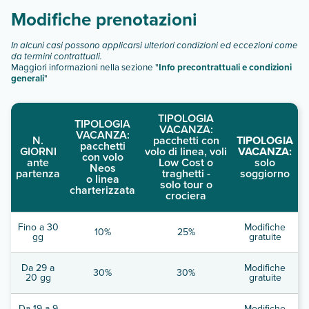
Modifiche prenotazioni
In alcuni casi possono applicarsi ulteriori condizioni ed eccezioni come
da termini contrattuali.
Maggiori informazioni nella sezione "
Info precontrattuali e condizioni
generali
"
TIPOLOGIA
TIPOLOGIA
VACANZA:
VACANZA:
N.
pacchetti con
TIPOLOGIA
pacchetti
GIORNI
volo di linea, voli
VACANZA:
con volo
ante
Low Cost o
solo
Neos
partenza
traghetti -
soggiorno
o linea
solo tour o
charterizzata
crociera
Fino a 30
Modifiche
10%
25%
gg
gratuite
Da 29 a
Modifiche
30%
30%
20 gg
gratuite
Da 19 a 9
Modifiche