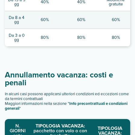
40%
40%
gg
gratuite
Da 8 a 4
60%
60%
60%
gg
Da 3 a 0
80%
80%
80%
gg
Annullamento vacanza: costi e
penali
In alcuni casi possono applicarsi ulteriori condizioni ed eccezioni come
da termini contrattuali
Maggiori informazioni nella sezione "
Info precontrattuali e condizioni
generali
"
N.
TIPOLOGIA VACANZA:
TIPOLOGIA
GIORNI
pacchetto con volo o con
VACANZA: