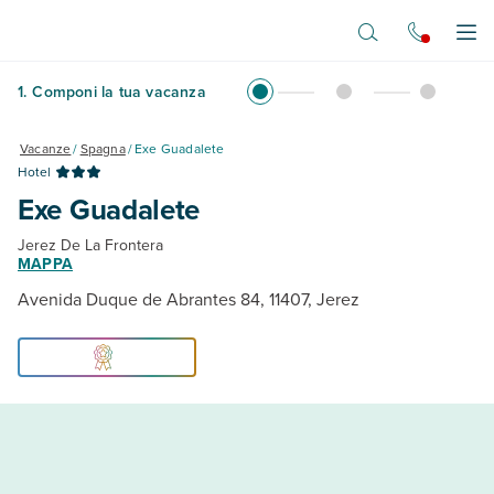
Vai al contenuto principale
Apr
1
.
Componi la tua vacanza
Vacanze
/
Spagna
/
Exe Guadalete
Hotel
Exe Guadalete
Jerez De La Frontera
MAPPA
Avenida Duque de Abrantes 84, 11407, Jerez