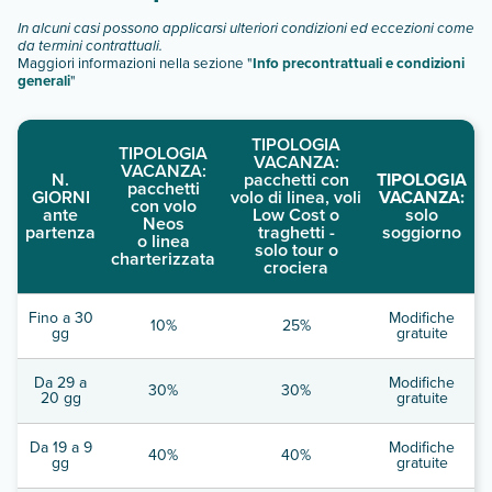
In alcuni casi possono applicarsi ulteriori condizioni ed eccezioni come
da termini contrattuali.
Maggiori informazioni nella sezione "
Info precontrattuali e condizioni
generali
"
TIPOLOGIA
TIPOLOGIA
VACANZA:
VACANZA:
N.
pacchetti con
TIPOLOGIA
pacchetti
GIORNI
volo di linea, voli
VACANZA:
con volo
ante
Low Cost o
solo
Neos
partenza
traghetti -
soggiorno
o linea
solo tour o
charterizzata
crociera
Fino a 30
Modifiche
10%
25%
gg
gratuite
Da 29 a
Modifiche
30%
30%
20 gg
gratuite
Da 19 a 9
Modifiche
40%
40%
gg
gratuite