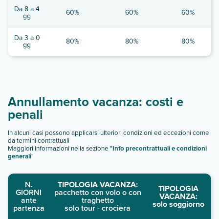
Da 8 a 4
60%
60%
60%
gg
Da 3 a 0
80%
80%
80%
gg
Annullamento vacanza: costi e
penali
In alcuni casi possono applicarsi ulteriori condizioni ed eccezioni come
da termini contrattuali
Maggiori informazioni nella sezione "
Info precontrattuali e condizioni
generali
"
N.
TIPOLOGIA VACANZA:
TIPOLOGIA
GIORNI
pacchetto con volo o con
VACANZA:
ante
traghetto
solo soggiorno
partenza
solo tour - crociera