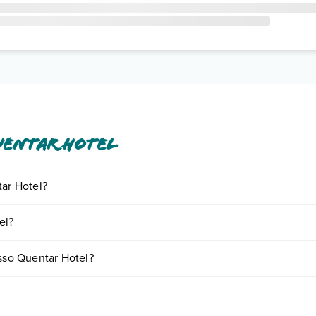
uentar Hotel
tar Hotel?
iornando presso Quentar Hotel. Scoprile tutte nella
sezione dedicata
o 
el?
a vari fattori (per es. date, condizioni dell'hotel, ecc). Per consultare 
esso Quentar Hotel?
amere:
o e descrizione
".