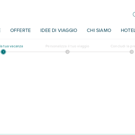
E
OFFERTE
IDEE DI VIAGGIO
CHI SIAMO
HOTE
a tua vacanza
Personalizza il tuo viaggio
Concludi la p