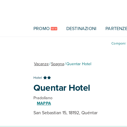
Vai al contenuto principale
PROMO
DESTINAZIONI
PARTENZ
NEW
Componi l
Vacanze
/
Spagna
/
Quentar Hotel
Hotel
Quentar Hotel
Pradollano
MAPPA
San Sebastian 15, 18192, Quéntar