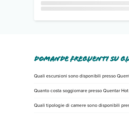
Domande frequenti su Q
Quali escursioni sono disponibili presso Quen
Tante sono le escursioni che potrai vivere sogg
Quanto costa soggiornare presso Quentar Hot
0721.17231 o
prenotando un appuntamento
.
I prezzi di Quentar Hotel possono variare in base 
Quali tipologie di camere sono disponibili pr
partire.
Quentar Hotel dispone di diverse tipologie di c
Scopri tutti i dettagli nel paragrafo dedicato "
Inf