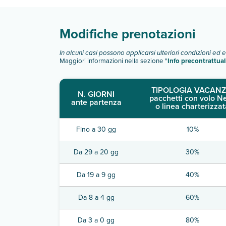
Modifiche prenotazioni
In alcuni casi possono applicarsi ulteriori condizioni ed 
Maggiori informazioni nella sezione "
Info precontrattual
TIPOLOGIA VACANZ
N. GIORNI
pacchetti con volo N
ante partenza
o linea charterizzat
Fino a 30 gg
10%
Da 29 a 20 gg
30%
Da 19 a 9 gg
40%
Da 8 a 4 gg
60%
Da 3 a 0 gg
80%