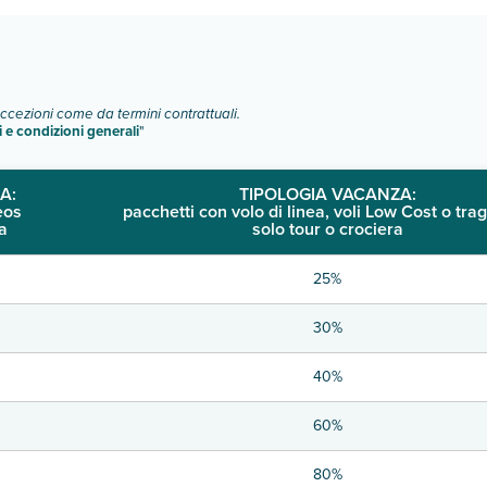
eccezioni come da termini contrattuali.
i e condizioni generali
"
A:
TIPOLOGIA VACANZA:
eos
pacchetti con volo di linea, voli Low Cost o trag
a
solo tour o crociera
25%
30%
40%
60%
80%