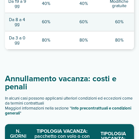
Da 19 a 9
Modifiche
40%
40%
gg
gratuite
Da 8 a 4
60%
60%
60%
gg
Da 3 a 0
80%
80%
80%
gg
Annullamento vacanza: costi e
penali
In alcuni casi possono applicarsi ulteriori condizioni ed eccezioni come
da termini contrattuali
Maggiori informazioni nella sezione "
Info precontrattuali e condizioni
generali
"
N.
TIPOLOGIA VACANZA:
TIPOLOGIA
GIORNI
pacchetto con volo o con
VACANZA: