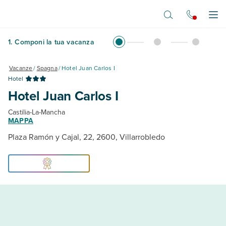
Vai al contenuto principale
Apr
1
.
Componi la tua vacanza
Vacanze
/
Spagna
/
Hotel Juan Carlos I
Hotel
Hotel Juan Carlos I
Castilia-La-Mancha
MAPPA
Plaza Ramón y Cajal, 22, 2600, Villarrobledo