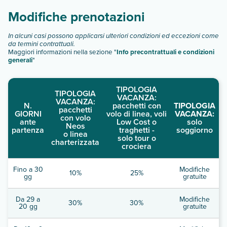
Modifiche prenotazioni
In alcuni casi possono applicarsi ulteriori condizioni ed eccezioni come
da termini contrattuali.
Maggiori informazioni nella sezione "
Info precontrattuali e condizioni
generali
"
TIPOLOGIA
TIPOLOGIA
VACANZA:
VACANZA:
N.
pacchetti con
TIPOLOGIA
pacchetti
GIORNI
volo di linea, voli
VACANZA:
con volo
ante
Low Cost o
solo
Neos
partenza
traghetti -
soggiorno
o linea
solo tour o
charterizzata
crociera
Fino a 30
Modifiche
10%
25%
gg
gratuite
Da 29 a
Modifiche
30%
30%
20 gg
gratuite