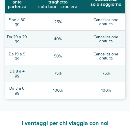
ante
traghetto
solo soggiorno
partenza
solo tour - crociera
Fino a 30
Cancellazione
25%
gg
gratuita
Da 29 a 20
Cancellazione
40%
gg
gratuita
Da 19 a 9
Cancellazione
50%
gg
gratuita
Da 8 a 4
75%
75%
gg
Da 3 a 0
100%
100%
gg
I vantaggi per chi viaggia con noi