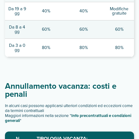
Da 19 a 9
Modifiche
40%
40%
gg
gratuite
Da 8 a 4
60%
60%
60%
gg
Da 3 a 0
80%
80%
80%
gg
Annullamento vacanza: costi e
penali
In alcuni casi possono applicarsi ulteriori condizioni ed eccezioni come
da termini contrattuali
Maggiori informazioni nella sezione "
Info precontrattuali e condizioni
generali
"
N.
TIPOLOGIA VACANZA: