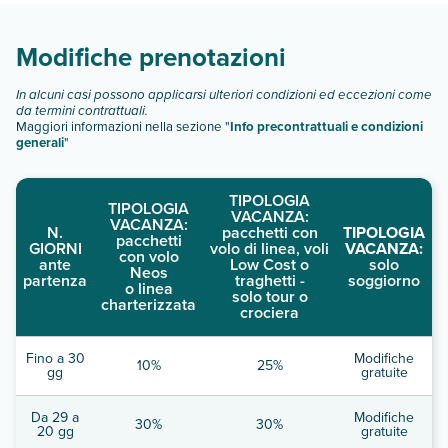
Scopri tutti i dettagli nel paragrafo dedicato "
Info e
descrizione
".
Modifiche prenotazioni
In alcuni casi possono applicarsi ulteriori condizioni ed eccezioni come
da termini contrattuali.
Maggiori informazioni nella sezione "
Info precontrattuali e condizioni
generali
"
TIPOLOGIA
TIPOLOGIA
VACANZA:
VACANZA:
N.
pacchetti con
TIPOLOGIA
pacchetti
GIORNI
volo di linea, voli
VACANZA:
con volo
ante
Low Cost o
solo
Neos
partenza
traghetti -
soggiorno
o linea
solo tour o
charterizzata
crociera
Fino a 30
Modifiche
10%
25%
gg
gratuite
Da 29 a
Modifiche
30%
30%
20 gg
gratuite