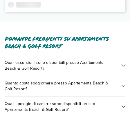
Domande frequenti su Apartaments
Beach & Golf Resort
Quali escursioni sono disponibili presso Apartaments
Beach & Golf Resort?
Tante sono le escursioni che potrai vivere soggiornando
Quanto costa soggiornare presso Apartaments Beach &
presso Apartaments Beach & Golf Resort. Scoprile tutte nella
Golf Resort?
sezione dedicata
o contatta il call center chiamando il numero
0721.17231 o
prenotando un appuntamento
.
I prezzi di Apartaments Beach & Golf Resort possono variare
Quali tipologie di camere sono disponibili presso
in base a vari fattori (per es. date, condizioni dell'hotel, ecc).
Apartaments Beach & Golf Resort?
Per consultare i prezzi, compila il motore di ricerca e scegli
quando partire.
Apartaments Beach & Golf Resort dispone di diverse tipologie
di camere: