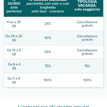
TIPOLOGIA
GIORNI
pacchetto con volo o con
VACANZA:
ante
traghetto
solo soggiorno
partenza
solo tour - crociera
Fino a 30
Cancellazione
25%
gg
gratuita
Da 29 a 20
Cancellazione
40%
gg
gratuita
Da 19 a 9
Cancellazione
50%
gg
gratuita
Da 8 a 4
75%
75%
gg
Da 3 a 0
100%
100%
gg
I vantaggi per chi viaggia con noi