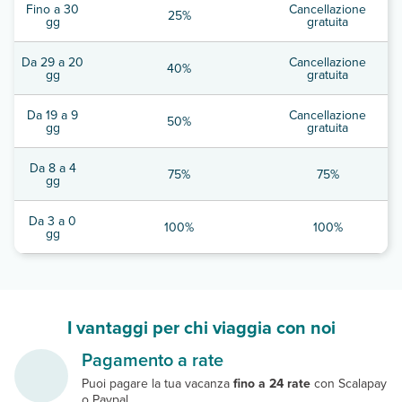
Fino a 30
Cancellazione
25%
gg
gratuita
Da 29 a 20
Cancellazione
40%
gg
gratuita
Da 19 a 9
Cancellazione
50%
gg
gratuita
Da 8 a 4
75%
75%
gg
Da 3 a 0
100%
100%
gg
I vantaggi per chi viaggia con noi
Pagamento a rate
Puoi pagare la tua vacanza
fino a 24 rate
con Scalapay
o Paypal.