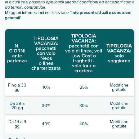
In alcuni casi possono applicarsi ulteriori condizioni ed eccezioni come
da termini contrattuali.
Maggiori informazioni nella sezione "
Info precontrattuali e condizioni
generali
"
TIPOLOGIA
TIPOLOGIA
VACANZA:
VACANZA:
N.
pacchetti con
TIPOLOGIA
pacchetti
GIORNI
volo di linea, voli
VACANZA:
con volo
ante
Low Cost o
solo
Neos
partenza
traghetti -
soggiorno
o linea
solo tour o
charterizzata
crociera
Fino a 30
Modifiche
10%
25%
gg
gratuite
Da 29 a
Modifiche
30%
30%
20 gg
gratuite
Da 19 a 9
Modifiche
40%
40%
gg
gratuite