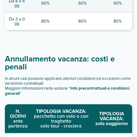
Da 8 a 4
60%
60%
60%
gg
Da 3 a 0
80%
80%
80%
gg
Annullamento vacanza: costi e
penali
In alcuni casi possono applicarsi ulteriori condizioni ed eccezioni come
da termini contrattuali
Maggiori informazioni nella sezione "
Info precontrattuali e condizioni
generali
"
N.
TIPOLOGIA VACANZA:
TIPOLOGIA
GIORNI
pacchetto con volo o con
VACANZA:
ante
traghetto
solo soggiorno
partenza
solo tour - crociera