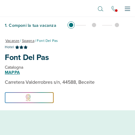
Vai al contenuto principale
Apr
1
.
Componi la tua vacanza
Vacanze
/
Spagna
/
Font Del Pas
Hotel
Font Del Pas
Catalogna
MAPPA
Carretera Valderrobres s/n, 44588, Beceite