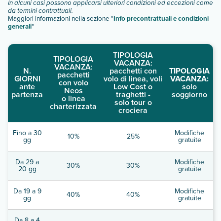
In alcuni casi possono applicarsi ulteriori condizioni ed eccezioni come
da termini contrattuali.
Maggiori informazioni nella sezione "
Info precontrattuali e condizioni
generali
"
TIPOLOGIA
TIPOLOGIA
VACANZA:
VACANZA:
N.
pacchetti con
TIPOLOGIA
pacchetti
GIORNI
volo di linea, voli
VACANZA:
con volo
ante
Low Cost o
solo
Neos
partenza
traghetti -
soggiorno
o linea
solo tour o
charterizzata
crociera
Fino a 30
Modifiche
10%
25%
gg
gratuite
Da 29 a
Modifiche
30%
30%
20 gg
gratuite
Da 19 a 9
Modifiche
40%
40%
gg
gratuite
Da 8 a 4