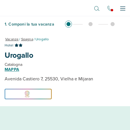
Vai al contenuto principale
Apr
1
.
Componi la tua vacanza
Vacanze
/
Spagna
/
Urogallo
Hotel
Urogallo
Catalogna
MAPPA
Avenida Castiero 7, 25530, Vielha e Mijaran