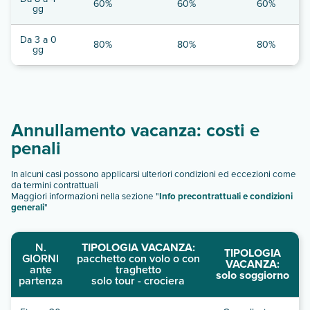
60%
60%
60%
gg
Da 3 a 0
80%
80%
80%
gg
Annullamento vacanza: costi e
penali
In alcuni casi possono applicarsi ulteriori condizioni ed eccezioni come
da termini contrattuali
Maggiori informazioni nella sezione "
Info precontrattuali e condizioni
generali
"
N.
TIPOLOGIA VACANZA:
TIPOLOGIA
GIORNI
pacchetto con volo o con
VACANZA:
ante
traghetto
solo soggiorno
partenza
solo tour - crociera