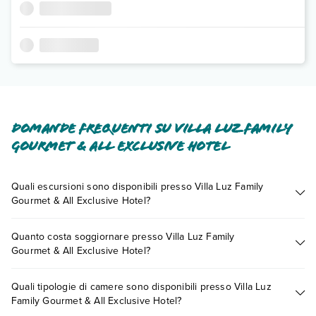
Domande frequenti su Villa Luz Family
Gourmet & All Exclusive Hotel
Quali escursioni sono disponibili presso Villa Luz Family
Gourmet & All Exclusive Hotel?
Tante sono le escursioni che potrai vivere soggiornando
Quanto costa soggiornare presso Villa Luz Family
presso Villa Luz Family Gourmet & All Exclusive Hotel.
Gourmet & All Exclusive Hotel?
Scoprile tutte nella
sezione dedicata
o contatta il call center
chiamando il numero 0721.17231 o
prenotando un
I prezzi di Villa Luz Family Gourmet & All Exclusive Hotel
appuntamento
.
Quali tipologie di camere sono disponibili presso Villa Luz
possono variare in base a vari fattori (per es. date, condizioni
Family Gourmet & All Exclusive Hotel?
dell'hotel, ecc). Per consultare i prezzi, compila il motore di