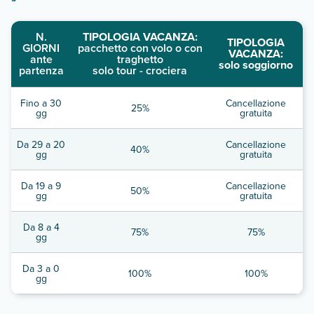
N.
TIPOLOGIA VACANZA:
TIPOLOGIA
GIORNI
pacchetto con volo o con
VACANZA:
ante
traghetto
solo soggiorno
partenza
solo tour - crociera
Fino a 30
Cancellazione
25%
gg
gratuita
Da 29 a 20
Cancellazione
40%
gg
gratuita
Da 19 a 9
Cancellazione
50%
gg
gratuita
Da 8 a 4
75%
75%
gg
Da 3 a 0
100%
100%
gg