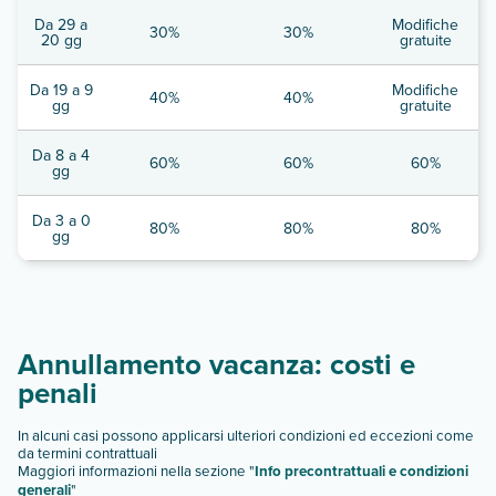
Da 29 a
Modifiche
30%
30%
20 gg
gratuite
Da 19 a 9
Modifiche
40%
40%
gg
gratuite
Da 8 a 4
60%
60%
60%
gg
Da 3 a 0
80%
80%
80%
gg
Annullamento vacanza: costi e
penali
In alcuni casi possono applicarsi ulteriori condizioni ed eccezioni come
da termini contrattuali
Maggiori informazioni nella sezione "
Info precontrattuali e condizioni
generali
"