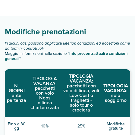
ricerca e scegli quando partire.
Villa Luz Family Gourmet & All Exclusive Hotel dispone di
diverse tipologie di camere:
Scopri tutti i dettagli nel paragrafo dedicato "
Info e
descrizione
".
Modifiche prenotazioni
In alcuni casi possono applicarsi ulteriori condizioni ed eccezioni come
da termini contrattuali.
Maggiori informazioni nella sezione "
Info precontrattuali e condizioni
generali
"
TIPOLOGIA
TIPOLOGIA
VACANZA:
VACANZA:
N.
pacchetti con
TIPOLOGIA
pacchetti
GIORNI
volo di linea, voli
VACANZA:
con volo
ante
Low Cost o
solo
Neos
partenza
traghetti -
soggiorno
o linea
solo tour o
charterizzata
crociera
Fino a 30
Modifiche
10%
25%
gg
gratuite