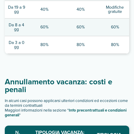
Da 19 a 9
Modifiche
40%
40%
gg
gratuite
Da 8 a 4
60%
60%
60%
gg
Da 3 a 0
80%
80%
80%
gg
Annullamento vacanza: costi e
penali
In alcuni casi possono applicarsi ulteriori condizioni ed eccezioni come
da termini contrattuali
Maggiori informazioni nella sezione "
Info precontrattuali e condizioni
generali
"
N.
TIPOLOGIA VACANZA: