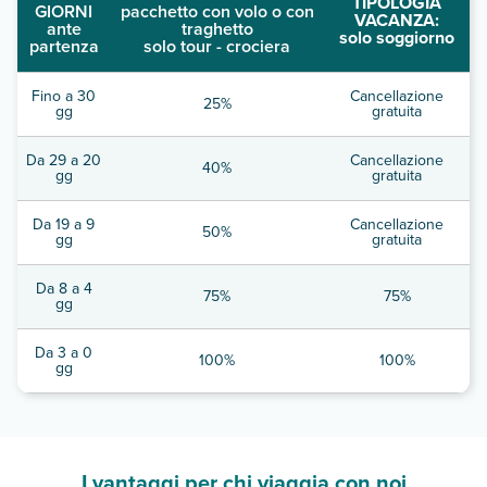
TIPOLOGIA
GIORNI
pacchetto con volo o con
VACANZA:
ante
traghetto
solo soggiorno
partenza
solo tour - crociera
Fino a 30
Cancellazione
25%
gg
gratuita
Da 29 a 20
Cancellazione
40%
gg
gratuita
Da 19 a 9
Cancellazione
50%
gg
gratuita
Da 8 a 4
75%
75%
gg
Da 3 a 0
100%
100%
gg
I vantaggi per chi viaggia con noi