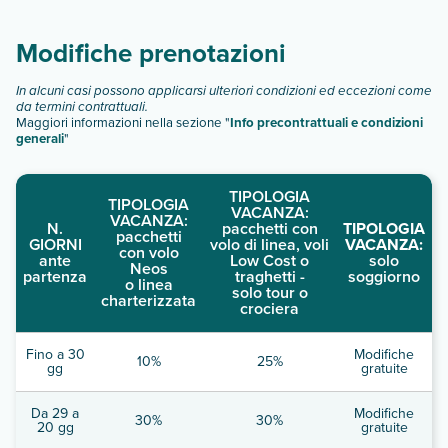
descrizione
".
Modifiche prenotazioni
In alcuni casi possono applicarsi ulteriori condizioni ed eccezioni come
da termini contrattuali.
Maggiori informazioni nella sezione "
Info precontrattuali e condizioni
generali
"
TIPOLOGIA
TIPOLOGIA
VACANZA:
VACANZA:
N.
pacchetti con
TIPOLOGIA
pacchetti
GIORNI
volo di linea, voli
VACANZA:
con volo
ante
Low Cost o
solo
Neos
partenza
traghetti -
soggiorno
o linea
solo tour o
charterizzata
crociera
Fino a 30
Modifiche
10%
25%
gg
gratuite
Da 29 a
Modifiche
30%
30%
20 gg
gratuite