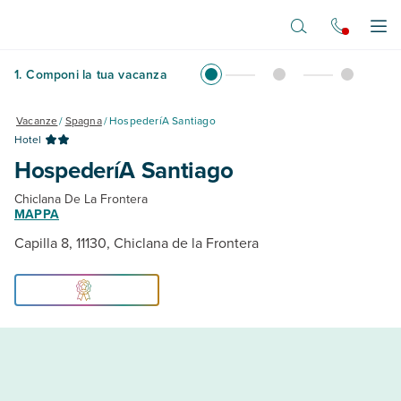
Vai al contenuto principale
Apr
1
.
Componi la tua vacanza
Vacanze
/
Spagna
/
HospederíA Santiago
Hotel
HospederíA Santiago
Chiclana De La Frontera
MAPPA
Capilla 8, 11130, Chiclana de la Frontera