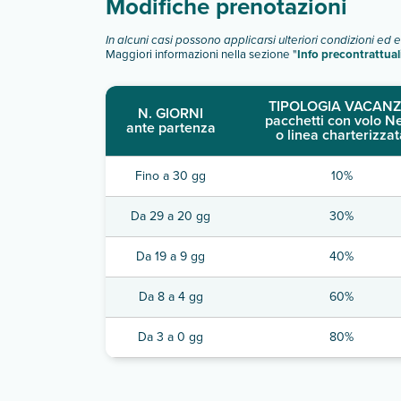
Modifiche prenotazioni
In alcuni casi possono applicarsi ulteriori condizioni ed 
Maggiori informazioni nella sezione "
Info precontrattual
TIPOLOGIA VACANZ
N. GIORNI
pacchetti con volo N
ante partenza
o linea charterizzat
Fino a 30 gg
10%
Da 29 a 20 gg
30%
Da 19 a 9 gg
40%
Da 8 a 4 gg
60%
Da 3 a 0 gg
80%