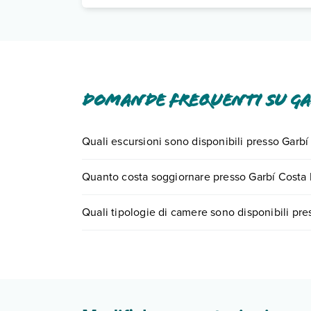
Domande frequenti su Ga
Quali escursioni sono disponibili presso Garbí
Tante sono le escursioni che potrai vivere sogg
Quanto costa soggiornare presso Garbí Costa
0721.17231 o
prenotando un appuntamento
.
I prezzi di Garbí Costa Luz possono variare in base
Quali tipologie di camere sono disponibili pr
quando partire.
Garbí Costa Luz dispone di diverse tipologie di
Scopri tutti i dettagli nel paragrafo dedicato "
Inf