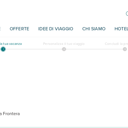
E
OFFERTE
IDEE DI VIAGGIO
CHI SIAMO
HOTE
a tua vacanza
Personalizza il tuo viaggio
Concludi la p
la Frontera