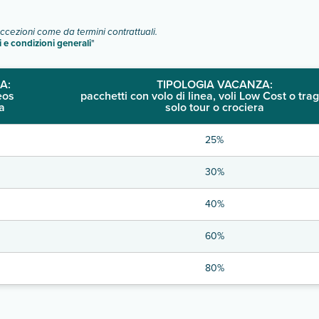
eccezioni come da termini contrattuali.
i e condizioni generali
"
A:
TIPOLOGIA VACANZA:
eos
pacchetti con volo di linea, voli Low Cost o trag
a
solo tour o crociera
25%
30%
40%
60%
80%