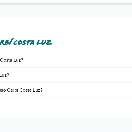
rbí Costa Luz
 Costa Luz?
iornando presso Garbí Costa Luz. Scoprile tutte nella
sezione dedicata
 Luz?
 a vari fattori (per es. date, condizioni dell'hotel, ecc). Per consultare
esso Garbí Costa Luz?
 camere:
o e descrizione
".