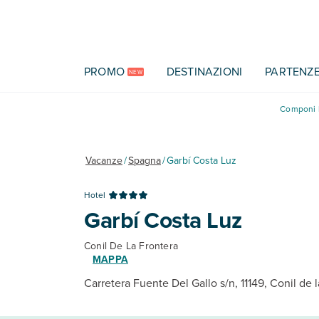
Vai al contenuto principale
PROMO
DESTINAZIONI
PARTENZ
NEW
Componi l
Vacanze
/
Spagna
/
Garbí Costa Luz
Hotel
Garbí Costa Luz
Conil De La Frontera
MAPPA
Carretera Fuente Del Gallo s/n, 11149, Conil de 