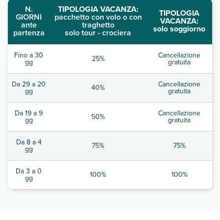
N.
TIPOLOGIA VACANZA:
TIPOLOGIA
GIORNI
pacchetto con volo o con
VACANZA:
ante
traghetto
solo soggiorno
partenza
solo tour - crociera
Fino a 30
Cancellazione
25%
gg
gratuita
Da 29 a 20
Cancellazione
40%
gg
gratuita
Da 19 a 9
Cancellazione
50%
gg
gratuita
Da 8 a 4
75%
75%
gg
Da 3 a 0
100%
100%
gg