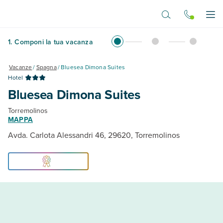
Vai al contenuto principale
Apr
1
.
Componi la tua vacanza
Vacanze
/
Spagna
/
Bluesea Dimona Suites
Hotel
Bluesea Dimona Suites
Torremolinos
MAPPA
Avda. Carlota Alessandri 46, 29620, Torremolinos