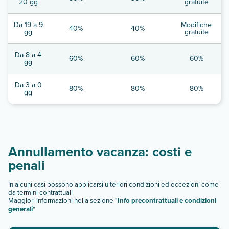
20 gg
gratuite
Da 19 a 9
Modifiche
40%
40%
gg
gratuite
Da 8 a 4
60%
60%
60%
gg
Da 3 a 0
80%
80%
80%
gg
Annullamento vacanza: costi e
penali
In alcuni casi possono applicarsi ulteriori condizioni ed eccezioni come
da termini contrattuali
Maggiori informazioni nella sezione "
Info precontrattuali e condizioni
generali
"