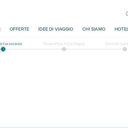
E
OFFERTE
IDEE DI VIAGGIO
CHI SIAMO
HOTE
a tua vacanza
Personalizza il tuo viaggio
Concludi la p