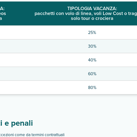
A:
TIPOLOGIA VACANZA:
eos
pacchetti con volo di linea, voli Low Cost o trag
a
solo tour o crociera
25%
30%
40%
60%
80%
 e penali
eccezioni come da termini contrattuali