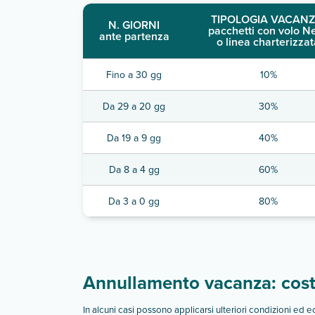
TIPOLOGIA VACANZ
N. GIORNI
pacchetti con volo N
ante partenza
o linea charterizzat
Fino a 30 gg
10%
Da 29 a 20 gg
30%
Da 19 a 9 gg
40%
Da 8 a 4 gg
60%
Da 3 a 0 gg
80%
Annullamento vacanza: costi
In alcuni casi possono applicarsi ulteriori condizioni ed 