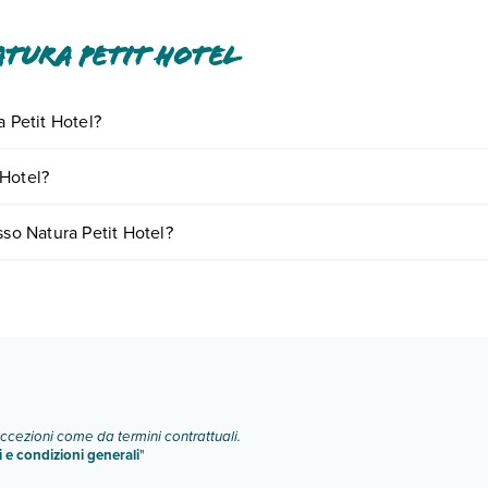
tura Petit Hotel
a Petit Hotel?
ornando presso Natura Petit Hotel. Scoprile tutte nella
sezione dedica
 Hotel?
ase a vari fattori (per es. date, condizioni dell'hotel, ecc). Per consulta
sso Natura Petit Hotel?
di camere:
o e descrizione
".
eccezioni come da termini contrattuali.
i e condizioni generali
"