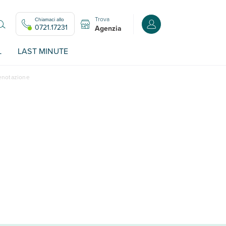
Trova
Chiamaci allo
Accedi o registrati all
0721.17231
Agenzia
L
LAST MINUTE
renotazione