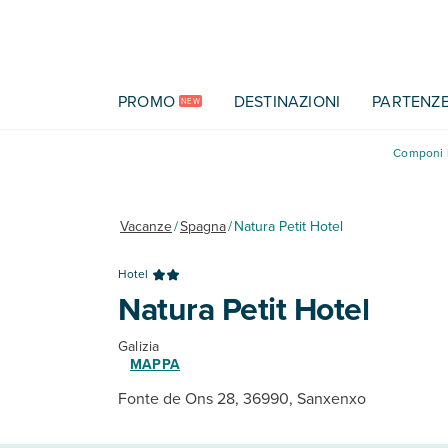
Vai al contenuto principale
PROMO
DESTINAZIONI
PARTENZ
NEW
Componi l
Vacanze
/
Spagna
/
Natura Petit Hotel
Hotel
Natura Petit Hotel
Galizia
MAPPA
Fonte de Ons 28, 36990, Sanxenxo