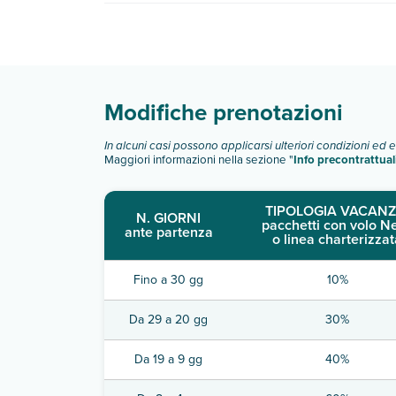
Poshtel Bilbao - Premium Hostel dispone di dive
Scopri tutti i dettagli nel paragrafo dedicato "
Inf
Modifiche prenotazioni
In alcuni casi possono applicarsi ulteriori condizioni ed 
Maggiori informazioni nella sezione "
Info precontrattual
TIPOLOGIA VACANZ
N. GIORNI
pacchetti con volo N
ante partenza
o linea charterizzat
Fino a 30 gg
10%
Da 29 a 20 gg
30%
Da 19 a 9 gg
40%