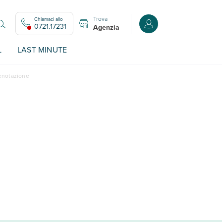
Trova
Chiamaci allo
Accedi o registrati all
0721.17231
Agenzia
L
LAST MINUTE
renotazione