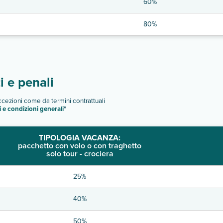
60%
80%
 e penali
eccezioni come da termini contrattuali
i e condizioni generali
"
TIPOLOGIA VACANZA:
pacchetto con volo o con traghetto
solo tour - crociera
25%
40%
50%