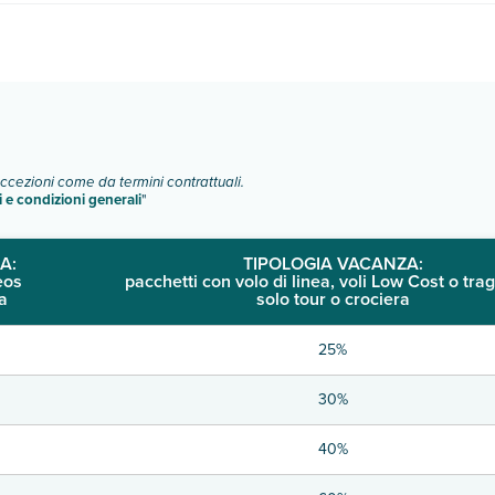
rse tipologie di camere:
o e descrizione
".
eccezioni come da termini contrattuali.
i e condizioni generali
"
A:
TIPOLOGIA VACANZA:
eos
pacchetti con volo di linea, voli Low Cost o trag
a
solo tour o crociera
25%
30%
40%