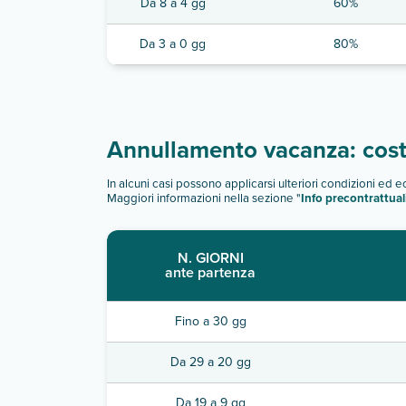
Da 8 a 4 gg
60%
Da 3 a 0 gg
80%
Annullamento vacanza: costi
In alcuni casi possono applicarsi ulteriori condizioni ed 
Maggiori informazioni nella sezione "
Info precontrattual
N. GIORNI
ante partenza
Fino a 30 gg
Da 29 a 20 gg
Da 19 a 9 gg