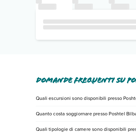
Domande frequenti su Po
Quali escursioni sono disponibili presso Posh
Tante sono le escursioni che potrai vivere sogg
Quanto costa soggiornare presso Poshtel Bilb
il numero 0721.17231 o
prenotando un appuntam
I prezzi di Poshtel Bilbao - Premium Hostel posson
Quali tipologie di camere sono disponibili pr
ricerca e scegli quando partire.