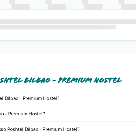
shtel Bilbao - Premium Hostel
tel Bilbao - Premium Hostel?
iornando presso Poshtel Bilbao - Premium Hostel. Scoprile tutte nella
s
ao - Premium Hostel?
ento
.
o variare in base a vari fattori (per es. date, condizioni dell'hotel, ecc
esso Poshtel Bilbao - Premium Hostel?