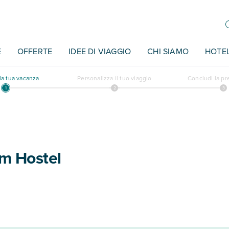
E
OFFERTE
IDEE DI VIAGGIO
CHI SIAMO
HOTE
a tua vacanza
Personalizza il tuo viaggio
Concludi la p
um Hostel