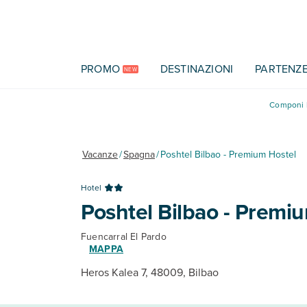
Vai al contenuto principale
PROMO
DESTINAZIONI
PARTENZ
NEW
Componi l
Vacanze
/
Spagna
/
Poshtel Bilbao - Premium Hostel
Hotel
Poshtel Bilbao - Premi
Fuencarral El Pardo
MAPPA
Heros Kalea 7, 48009, Bilbao