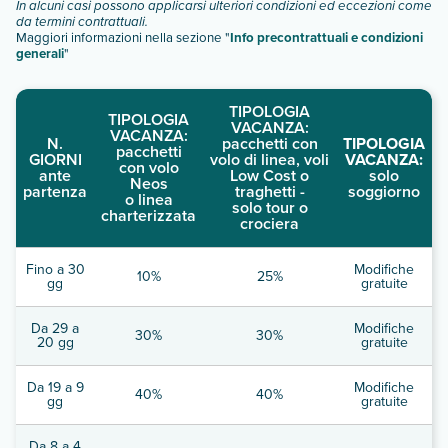
In alcuni casi possono applicarsi ulteriori condizioni ed eccezioni come
da termini contrattuali.
Maggiori informazioni nella sezione "
Info precontrattuali e condizioni
generali
"
TIPOLOGIA
TIPOLOGIA
VACANZA:
VACANZA:
N.
pacchetti con
TIPOLOGIA
pacchetti
GIORNI
volo di linea, voli
VACANZA:
con volo
ante
Low Cost o
solo
Neos
partenza
traghetti -
soggiorno
o linea
solo tour o
charterizzata
crociera
Fino a 30
Modifiche
10%
25%
gg
gratuite
Da 29 a
Modifiche
30%
30%
20 gg
gratuite
Da 19 a 9
Modifiche
40%
40%
gg
gratuite
Da 8 a 4