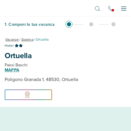
Vai al contenuto principale
Apr
1
.
Componi la tua vacanza
Vacanze
/
Spagna
/
Ortuella
Hotel
Ortuella
Paesi Baschi
MAPPA
Poligono Granada 1, 48530, Ortuella