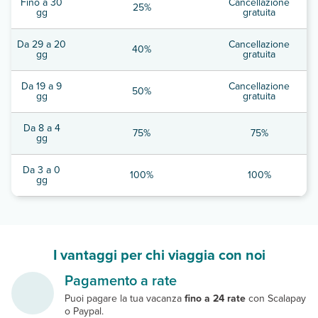
Fino a 30
Cancellazione
25%
gg
gratuita
Da 29 a 20
Cancellazione
40%
gg
gratuita
Da 19 a 9
Cancellazione
50%
gg
gratuita
Da 8 a 4
75%
75%
gg
Da 3 a 0
100%
100%
gg
I vantaggi per chi viaggia con noi
Pagamento a rate
Puoi pagare la tua vacanza
fino a 24 rate
con Scalapay
o Paypal.