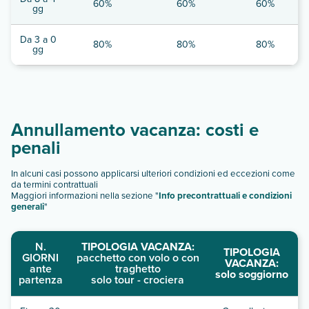
60%
60%
60%
gg
Da 3 a 0
80%
80%
80%
gg
Annullamento vacanza: costi e
penali
In alcuni casi possono applicarsi ulteriori condizioni ed eccezioni come
da termini contrattuali
Maggiori informazioni nella sezione "
Info precontrattuali e condizioni
generali
"
N.
TIPOLOGIA VACANZA:
TIPOLOGIA
GIORNI
pacchetto con volo o con
VACANZA:
ante
traghetto
solo soggiorno
partenza
solo tour - crociera