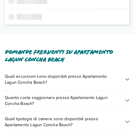
Domande frequenti su Apartamento
Lagun Concha Beach
Quali escursioni sono disponibili presso Apartamento
Lagun Concha Beach?
Tante sono le escursioni che potrai vivere soggiornando
Quanto costa soggiornare presso Apartamento Lagun
presso Apartamento Lagun Concha Beach. Scoprile tutte nella
Concha Beach?
sezione dedicata
o contatta il call center chiamando il numero
0721.17231 o
prenotando un appuntamento
.
I prezzi di Apartamento Lagun Concha Beach possono variare
Quali tipologie di camere sono disponibili presso
in base a vari fattori (per es. date, condizioni dell'hotel, ecc).
Apartamento Lagun Concha Beach?
Per consultare i prezzi, compila il motore di ricerca e scegli
quando partire.