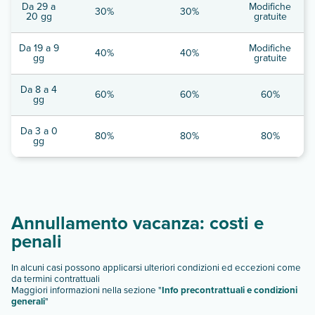
Da 29 a
Modifiche
30%
30%
20 gg
gratuite
Da 19 a 9
Modifiche
40%
40%
gg
gratuite
Da 8 a 4
60%
60%
60%
gg
Da 3 a 0
80%
80%
80%
gg
Annullamento vacanza: costi e
penali
In alcuni casi possono applicarsi ulteriori condizioni ed eccezioni come
da termini contrattuali
Maggiori informazioni nella sezione "
Info precontrattuali e condizioni
generali
"