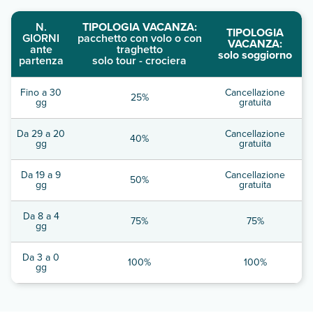
N.
TIPOLOGIA VACANZA:
TIPOLOGIA
GIORNI
pacchetto con volo o con
VACANZA:
ante
traghetto
solo soggiorno
partenza
solo tour - crociera
Fino a 30
Cancellazione
25%
gg
gratuita
Da 29 a 20
Cancellazione
40%
gg
gratuita
Da 19 a 9
Cancellazione
50%
gg
gratuita
Da 8 a 4
75%
75%
gg
Da 3 a 0
100%
100%
gg