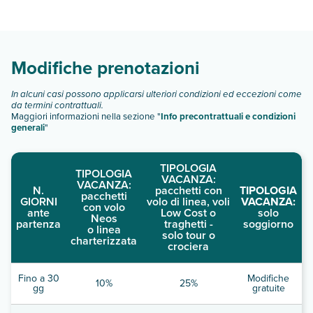
Apartamento Lagun Concha Beach dispone di diverse
tipologie di camere:
Scopri tutti i dettagli nel paragrafo dedicato "
Info e
descrizione
".
Modifiche prenotazioni
In alcuni casi possono applicarsi ulteriori condizioni ed eccezioni come
da termini contrattuali.
Maggiori informazioni nella sezione "
Info precontrattuali e condizioni
generali
"
TIPOLOGIA
TIPOLOGIA
VACANZA:
VACANZA:
N.
pacchetti con
TIPOLOGIA
pacchetti
GIORNI
volo di linea, voli
VACANZA:
con volo
ante
Low Cost o
solo
Neos
partenza
traghetti -
soggiorno
o linea
solo tour o
charterizzata
crociera
Fino a 30
Modifiche
10%
25%
gg
gratuite