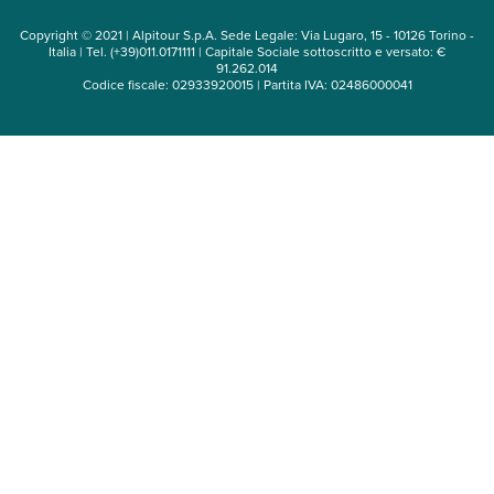
Copyright © 2021 | Alpitour S.p.A. Sede Legale: Via Lugaro, 15 - 10126 Torino -
Italia | Tel. (+39)011.0171111 | Capitale Sociale sottoscritto e versato: €
91.262.014
Codice fiscale: 02933920015 | Partita IVA: 02486000041