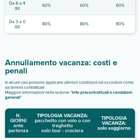
Da 8 a 4
60%
60%
60%
gg
Da 3 a 0
80%
80%
80%
gg
Annullamento vacanza: costi e
penali
In alcuni casi possono applicarsi ulteriori condizioni ed eccezioni come
da termini contrattuali
Maggiori informazioni nella sezione "
Info precontrattuali e condizioni
generali
"
N.
TIPOLOGIA VACANZA:
TIPOLOGIA
GIORNI
pacchetto con volo o con
VACANZA:
ante
traghetto
solo soggiorno
partenza
solo tour - crociera