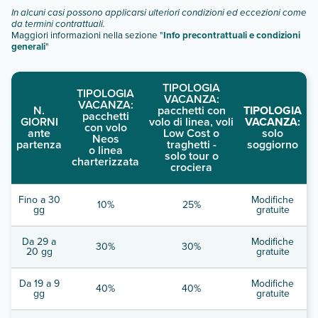
duplex patio view
In alcuni casi possono applicarsi ulteriori condizioni ed eccezioni come
appartamento con solarium
da termini contrattuali.
appartamento con solarium 4 pax
Maggiori informazioni nella sezione "
Info precontrattuali e condizioni
generali
"
Scopri tutti i dettagli nel paragrafo dedicato "
Info e
descrizione
".
TIPOLOGIA
TIPOLOGIA
VACANZA:
VACANZA:
N.
pacchetti con
TIPOLOGIA
pacchetti
GIORNI
volo di linea, voli
VACANZA:
con volo
ante
Low Cost o
solo
Neos
partenza
traghetti -
soggiorno
o linea
solo tour o
charterizzata
crociera
Fino a 30
Modifiche
10%
25%
gg
gratuite
Da 29 a
Modifiche
30%
30%
20 gg
gratuite
Da 19 a 9
Modifiche
40%
40%
gg
gratuite