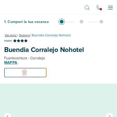
Vai al contenuto principale
Apr
1
.
Componi la tua vacanza
Vacanze
/
Spagna
/
Buendia Corralejo Nohotel
Hotel
Buendia Corralejo Nohotel
Fuerteventura - Corralejo
MAPPA