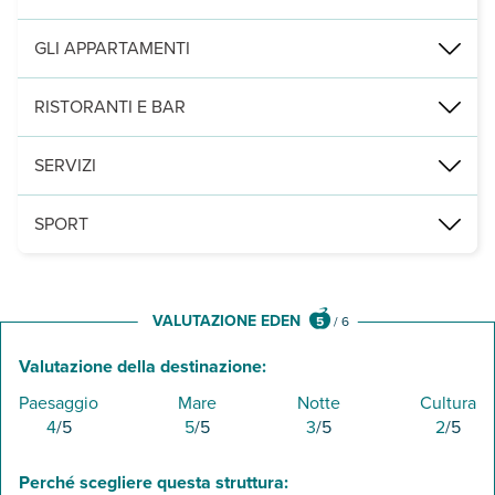
di sabbia dorata quelle di Waikiki e La Sirena in centro a Corralejo
GLI APPARTAMENTI
2
109 appartamenti (60 m
), tutti con servizi privati, asciugacapel
RISTORANTI E BAR
1 ristorante "Wave" a buffet aperto a pranzo e 1 bar presso la pisc
SERVIZI
due piscine di cui una climatizzata e una per bambini, con ombrell
SPORT
palestra. A pagamento, centro fitness, yoga e lezioni di surf e nell
VALUTAZIONE EDEN
5
/
6
Valutazione della destinazione:
Paesaggio
Mare
Notte
Cultura
4
/5
5
/5
3
/5
2
/5
Perché scegliere questa struttura: