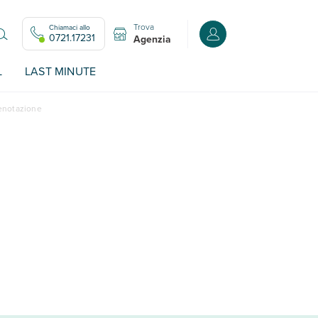
Trova
Chiamaci allo
Accedi o registrati all
0721.17231
Agenzia
L
LAST MINUTE
renotazione