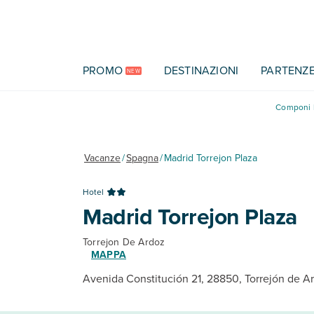
Vai al contenuto principale
PROMO
DESTINAZIONI
PARTENZ
NEW
Componi l
Vacanze
/
Spagna
/
Madrid Torrejon Plaza
Hotel
Madrid Torrejon Plaza
Torrejon De Ardoz
MAPPA
Avenida Constitución 21, 28850, Torrejón de A