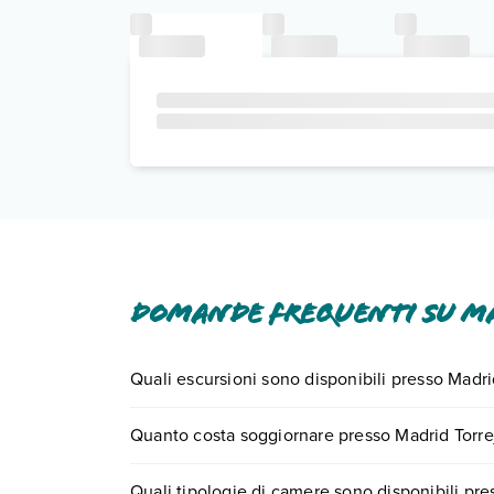
Domande frequenti su M
Quali escursioni sono disponibili presso Madri
Tante sono le escursioni che potrai vivere sogg
Quanto costa soggiornare presso Madrid Torre
0721.17231 o
prenotando un appuntamento
.
I prezzi di Madrid Torrejon Plaza possono variare i
Quali tipologie di camere sono disponibili pre