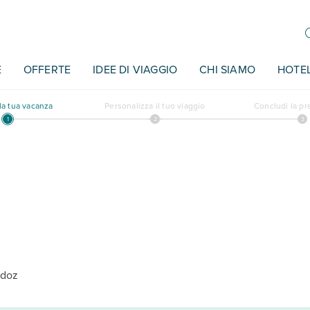
E
OFFERTE
IDEE DI VIAGGIO
CHI SIAMO
HOTE
a tua vacanza
Personalizza il tuo viaggio
Concludi la p
rdoz