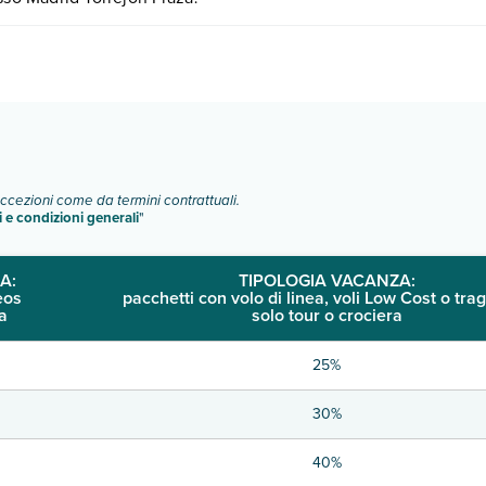
ie di camere:
o e descrizione
".
eccezioni come da termini contrattuali.
i e condizioni generali
"
A:
TIPOLOGIA VACANZA:
eos
pacchetti con volo di linea, voli Low Cost o trag
a
solo tour o crociera
25%
30%
40%