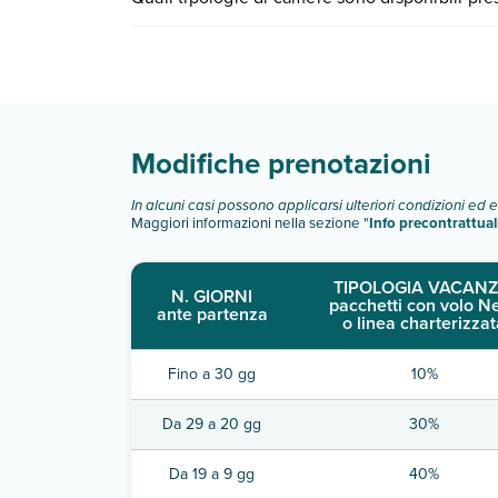
quando partire.
Madrid Torrejon Plaza dispone di diverse tipolog
Scopri tutti i dettagli nel paragrafo dedicato "
Inf
Modifiche prenotazioni
In alcuni casi possono applicarsi ulteriori condizioni ed 
Maggiori informazioni nella sezione "
Info precontrattual
TIPOLOGIA VACANZ
N. GIORNI
pacchetti con volo N
ante partenza
o linea charterizzat
Fino a 30 gg
10%
Da 29 a 20 gg
30%
Da 19 a 9 gg
40%