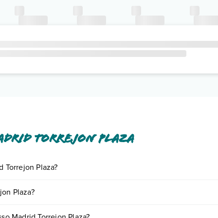
adrid Torrejon Plaza
d Torrejon Plaza?
iornando presso Madrid Torrejon Plaza. Scoprile tutte nella
sezione ded
jon Plaza?
n base a vari fattori (per es. date, condizioni dell'hotel, ecc). Per cons
sso Madrid Torrejon Plaza?