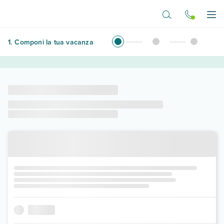
Vai al contenuto principale
Apr
1
.
Componi la tua vacanza