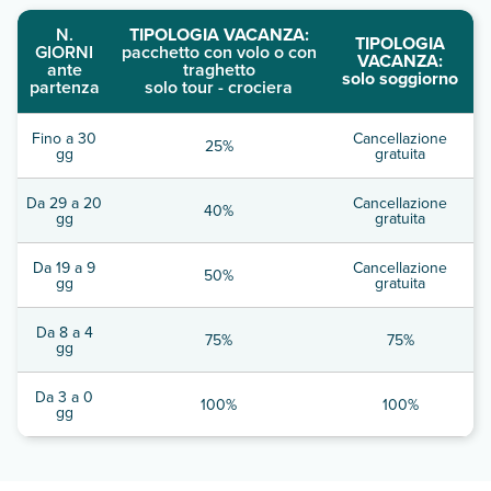
N.
TIPOLOGIA VACANZA:
TIPOLOGIA
GIORNI
pacchetto con volo o con
VACANZA:
ante
traghetto
solo soggiorno
partenza
solo tour - crociera
Fino a 30
Cancellazione
25%
gg
gratuita
Da 29 a 20
Cancellazione
40%
gg
gratuita
Da 19 a 9
Cancellazione
50%
gg
gratuita
Da 8 a 4
75%
75%
gg
Da 3 a 0
100%
100%
gg