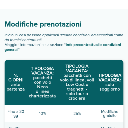
Scopri tutti i dettagli nel paragrafo dedicato "
Info e
descrizione
".
Modifiche prenotazioni
In alcuni casi possono applicarsi ulteriori condizioni ed eccezioni come
da termini contrattuali.
Maggiori informazioni nella sezione "
Info precontrattuali e condizioni
generali
"
TIPOLOGIA
TIPOLOGIA
VACANZA:
VACANZA:
N.
pacchetti con
TIPOLOGIA
pacchetti
GIORNI
volo di linea, voli
VACANZA:
con volo
ante
Low Cost o
solo
Neos
partenza
traghetti -
soggiorno
o linea
solo tour o
charterizzata
crociera
Fino a 30
Modifiche
10%
25%
gg
gratuite