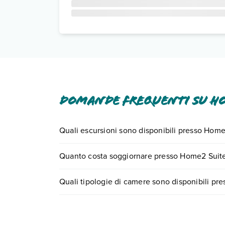
Domande frequenti su Ho
Quali escursioni sono disponibili presso Hom
Tante sono le escursioni che potrai vivere sogg
Quanto costa soggiornare presso Home2 Suite
center chiamando il numero 0721.17231 o
preno
I prezzi di Home2 Suites By Hilton Baltimore / Ab
Quali tipologie di camere sono disponibili p
il motore di ricerca e scegli quando partire.
Home2 Suites By Hilton Baltimore / Aberdeen, M
Scopri tutti i dettagli nel paragrafo dedicato "
Inf