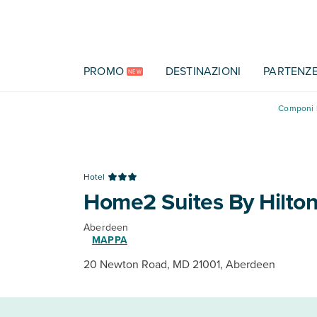
Vai al contenuto principale
PROMO
DESTINAZIONI
PARTENZ
NEW
Componi l
Hotel
Home2 Suites By Hilton
Aberdeen
MAPPA
20 Newton Road, MD 21001, Aberdeen