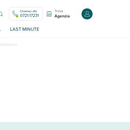
Trova
Chiamaci allo
Accedi o registrati all
0721.17231
Agenzia
L
LAST MINUTE
renotazione