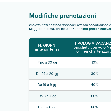
Modifiche prenotazioni
In alcuni casi possono applicarsi ulteriori condizioni ed 
Maggiori informazioni nella sezione "
Info precontrattual
TIPOLOGIA VACANZ
N. GIORNI
pacchetti con volo N
ante partenza
o linea charterizzat
Fino a 30 gg
10%
Da 29 a 20 gg
30%
Da 19 a 9 gg
40%
Da 8 a 4 gg
60%
Da 3 a 0 gg
80%