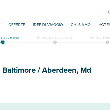
E
OFFERTE
IDEE DI VIAGGIO
CHI SIAMO
HOTE
a tua vacanza
Personalizza il tuo viaggio
Concludi la p
 Baltimore / Aberdeen, Md