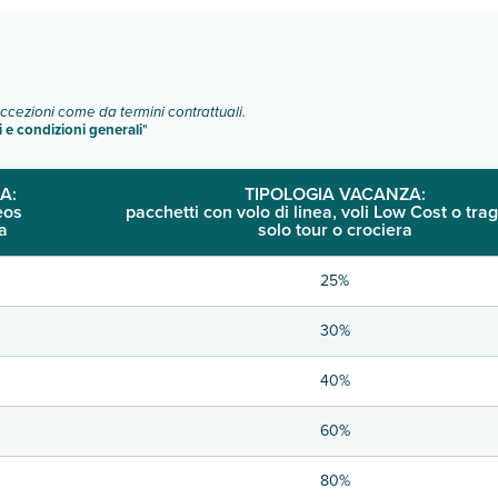
eccezioni come da termini contrattuali.
i e condizioni generali
"
A:
TIPOLOGIA VACANZA:
eos
pacchetti con volo di linea, voli Low Cost o trag
a
solo tour o crociera
25%
30%
40%
60%
80%