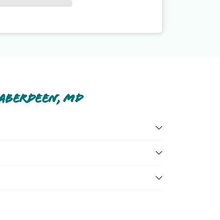
 Aberdeen, Md
prile tutte nella
sezione dedicata
o contatta il call
ni dell'hotel, ecc). Per consultare i prezzi, compila