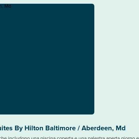
ites By Hilton Baltimore / Aberdeen, Md
 che includono una piscina coperta e una palestra aperta giorno e 