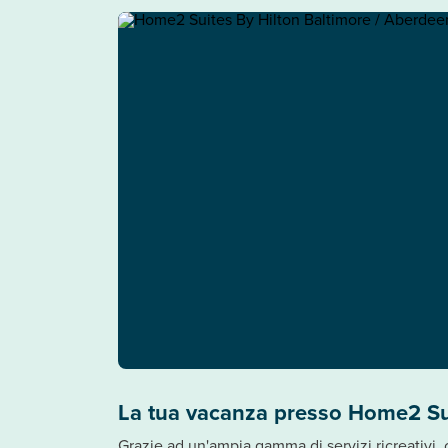
La tua vacanza presso Home2 Su
Grazie ad un'ampia gamma di servizi ricreativi,