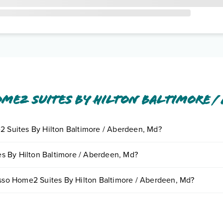
me2 Suites By Hilton Baltimore /
e2 Suites By Hilton Baltimore / Aberdeen, Md?
iornando presso Home2 Suites By Hilton Baltimore / Aberdeen, Md. Sco
s By Hilton Baltimore / Aberdeen, Md?
tando un appuntamento
.
erdeen, Md possono variare in base a vari fattori (per es. date, condizio
resso Home2 Suites By Hilton Baltimore / Aberdeen, Md?
d dispone di diverse tipologie di camere:
o e descrizione
".