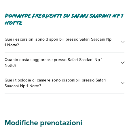
Domande frequenti su Safari Saadani Np 1
Notte
Quali escursioni sono disponibili presso Safari Saadani Np
1 Notte?
Tante sono le escursioni che potrai vivere soggiornando
Quanto costa soggiornare presso Safari Saadani Np 1
presso Safari Saadani Np 1 Notte. Scoprile tutte nella
sezione
Notte?
dedicata
o contatta il call center chiamando il numero
0721.17231 o
prenotando un appuntamento
.
I prezzi di Safari Saadani Np 1 Notte possono variare in base a
Quali tipologie di camere sono disponibili presso Safari
vari fattori (per es. date, condizioni dell'hotel, ecc). Per
Saadani Np 1 Notte?
consultare i prezzi, compila il motore di ricerca e scegli
quando partire.
Safari Saadani Np 1 Notte dispone di diverse tipologie di
camere:
Scopri tutti i dettagli nel paragrafo dedicato "
Info e
descrizione
".
Modifiche prenotazioni