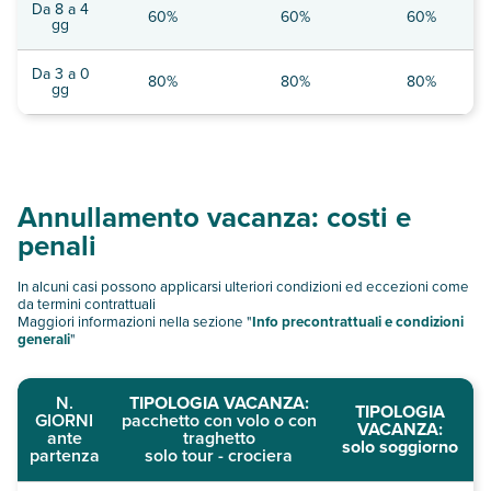
Da 8 a 4
60%
60%
60%
gg
Da 3 a 0
80%
80%
80%
gg
Annullamento vacanza: costi e
penali
In alcuni casi possono applicarsi ulteriori condizioni ed eccezioni come
da termini contrattuali
Maggiori informazioni nella sezione "
Info precontrattuali e condizioni
generali
"
N.
TIPOLOGIA VACANZA:
TIPOLOGIA
GIORNI
pacchetto con volo o con
VACANZA:
ante
traghetto
solo soggiorno
partenza
solo tour - crociera