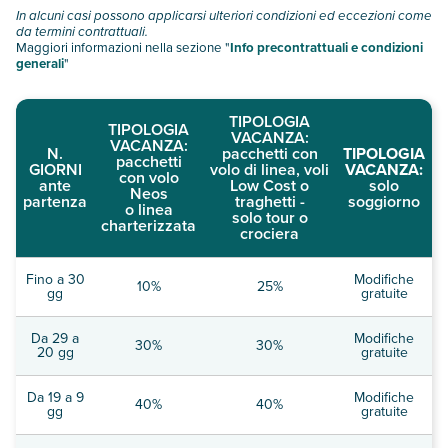
In alcuni casi possono applicarsi ulteriori condizioni ed eccezioni come
da termini contrattuali.
Maggiori informazioni nella sezione "
Info precontrattuali e condizioni
generali
"
TIPOLOGIA
TIPOLOGIA
VACANZA:
VACANZA:
N.
pacchetti con
TIPOLOGIA
pacchetti
GIORNI
volo di linea, voli
VACANZA:
con volo
ante
Low Cost o
solo
Neos
partenza
traghetti -
soggiorno
o linea
solo tour o
charterizzata
crociera
Fino a 30
Modifiche
10%
25%
gg
gratuite
Da 29 a
Modifiche
30%
30%
20 gg
gratuite
Da 19 a 9
Modifiche
40%
40%
gg
gratuite