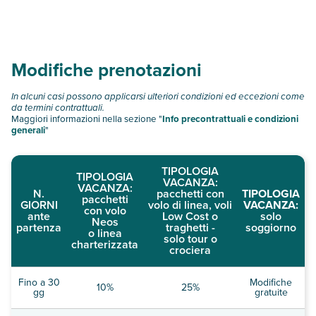
consultare i prezzi, compila il motore di ricerca e scegli
quando partire.
Modifiche prenotazioni
In alcuni casi possono applicarsi ulteriori condizioni ed eccezioni come
da termini contrattuali.
Maggiori informazioni nella sezione "
Info precontrattuali e condizioni
generali
"
TIPOLOGIA
TIPOLOGIA
VACANZA:
VACANZA:
N.
pacchetti con
TIPOLOGIA
pacchetti
GIORNI
volo di linea, voli
VACANZA:
con volo
ante
Low Cost o
solo
Neos
partenza
traghetti -
soggiorno
o linea
solo tour o
charterizzata
crociera
Fino a 30
Modifiche
10%
25%
gg
gratuite