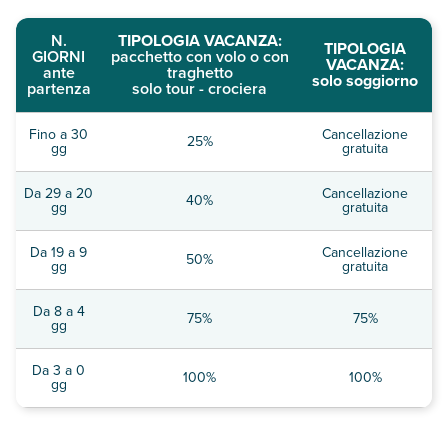
N.
TIPOLOGIA VACANZA:
TIPOLOGIA
GIORNI
pacchetto con volo o con
VACANZA:
ante
traghetto
solo soggiorno
partenza
solo tour - crociera
Fino a 30
Cancellazione
25%
gg
gratuita
Da 29 a 20
Cancellazione
40%
gg
gratuita
Da 19 a 9
Cancellazione
50%
gg
gratuita
Da 8 a 4
75%
75%
gg
Da 3 a 0
100%
100%
gg