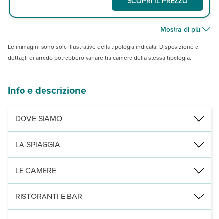
SCOPRI IL PREZZO
Mostra di più
Le immagini sono solo illustrative della tipologia indicata. Disposizione e
dettagli di arredo potrebbero variare tra camere della stessa tipologia.
Info e descrizione
DOVE SIAMO
Kiwengwa, direttamente sulla spiaggia, a 45 km da Stone Town e 
LA SPIAGGIA
ampia spiaggia di finissima sabbia bianca, attrezzata con ombrelloni,
LE CAMERE
2
191 camere, di cui camere standard vista giardino (30/32 m
), dis
RISTORANTI E BAR
un ristorante principale con servizio a buffet, il Pili Pili Restaur