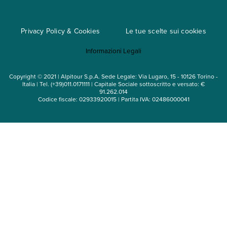
Cataloghi
Privacy Policy & Cookies
Le tue scelte sui cookies
Mappa del sito
Informazioni Legali
Noleggio auto
Copyright © 2021 | Alpitour S.p.A. Sede Legale: Via Lugaro, 15 - 10126 Torino -
Italia | Tel. (+39)011.0171111 | Capitale Sociale sottoscritto e versato: €
91.262.014
Codice fiscale: 02933920015 | Partita IVA: 02486000041