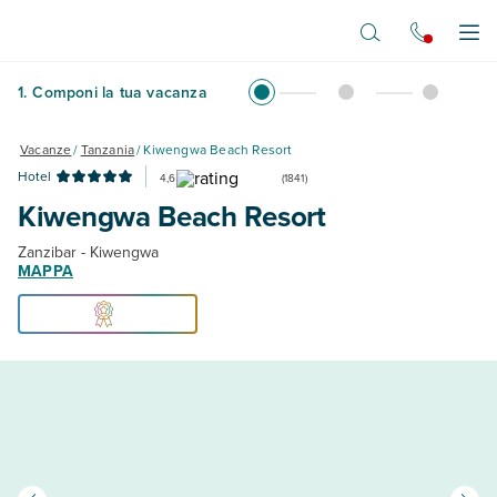
Vai al contenuto principale
Apr
1
.
Componi la tua vacanza
Vacanze
/
Tanzania
/
Kiwengwa Beach Resort
Hotel
4,6
(
1841
)
Kiwengwa Beach Resort
Zanzibar - Kiwengwa
MAPPA