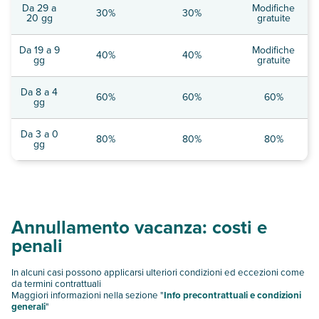
Da 29 a
Modifiche
30%
30%
20 gg
gratuite
Da 19 a 9
Modifiche
40%
40%
gg
gratuite
Da 8 a 4
60%
60%
60%
gg
Da 3 a 0
80%
80%
80%
gg
Annullamento vacanza: costi e
penali
In alcuni casi possono applicarsi ulteriori condizioni ed eccezioni come
da termini contrattuali
Maggiori informazioni nella sezione "
Info precontrattuali e condizioni
generali
"