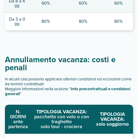
Da 8 a 4
60%
60%
60%
gg
Da 3 a 0
80%
80%
80%
gg
Annullamento vacanza: costi e
penali
In alcuni casi possono applicarsi ulteriori condizioni ed eccezioni come
da termini contrattuali
Maggiori informazioni nella sezione "
Info precontrattuali e condizioni
generali
"
N.
TIPOLOGIA VACANZA:
TIPOLOGIA
GIORNI
pacchetto con volo o con
VACANZA:
ante
traghetto
solo soggiorno
partenza
solo tour - crociera