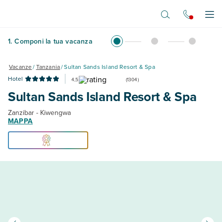
Vai al contenuto principale
Apr
1
.
Componi la tua vacanza
Vacanze
/
Tanzania
/
Sultan Sands Island Resort & Spa
Hotel
4,5
(
1304
)
Sultan Sands Island Resort & Spa
Zanzibar - Kiwengwa
MAPPA