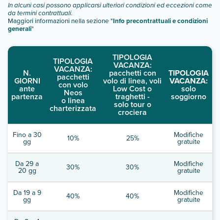
In alcuni casi possono applicarsi ulteriori condizioni ed eccezioni come
Scopri tutti i dettagli nel paragrafo dedicato "
Info e
da termini contrattuali.
descrizione
".
Maggiori informazioni nella sezione "
Info precontrattuali e condizioni
generali
"
TIPOLOGIA
TIPOLOGIA
VACANZA:
VACANZA:
N.
pacchetti con
TIPOLOGIA
pacchetti
GIORNI
volo di linea, voli
VACANZA:
con volo
ante
Low Cost o
solo
Neos
partenza
traghetti -
soggiorno
o linea
solo tour o
charterizzata
crociera
Fino a 30
Modifiche
10%
25%
gg
gratuite
Da 29 a
Modifiche
30%
30%
20 gg
gratuite
Da 19 a 9
Modifiche
40%
40%
gg
gratuite