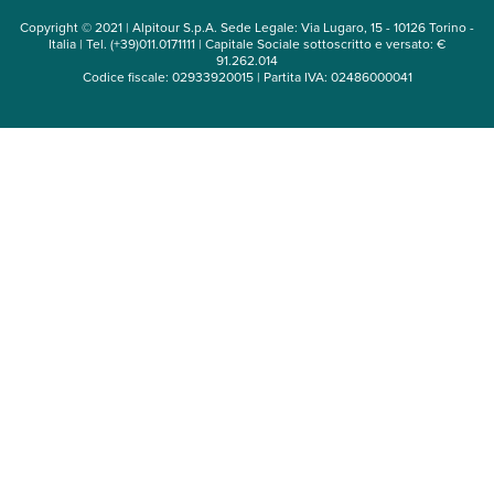
Copyright © 2021 | Alpitour S.p.A. Sede Legale: Via Lugaro, 15 - 10126 Torino -
Italia | Tel. (+39)011.0171111 | Capitale Sociale sottoscritto e versato: €
91.262.014
Codice fiscale: 02933920015 | Partita IVA: 02486000041