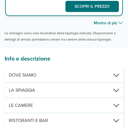
SCOPRI IL PREZZO
Mostra di più
Le immagini sono solo illustrative della tipologia indicata. Disposizione e
dettagli di arredo potrebbero variare tra camere della stessa tipologia.
Info e descrizione
DOVE SIAMO
sulla spiaggia di Kiwengwa, a 50 km da Stone Town e dal suo aer
LA SPIAGGIA
ampia spiaggia di finissima sabbia bianca, con lettini e teli mare 
LE CAMERE
100 camere, fra cui camere baobab (22 m²) in posizione più arretrata
RISTORANTI E BAR