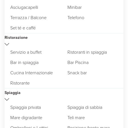
Asciugacapelli
Minibar
Terrazza / Balcone
Telefono
Set té e caffé
Ristorazione
Servizio a buffet
Ristoranti in spiaggia
Bar in spiaggia
Bar Piscina
Cucina Internazionale
Snack bar
Ristorante
Spiaggia
Spiaggia privata
Spiaggia di sabbia
Mare digradante
Teli mare
Ombrelloni e Lettini
Posizione fronte mare