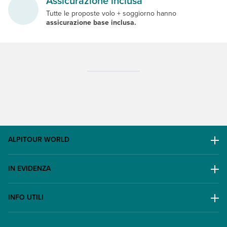
Assicurazione inclusa
Tutte le proposte volo + soggiorno hanno
assicurazione base inclusa.
ALPITOUR WORLD
AWARD
IN EVIDENZA
Il Gruppo
Escursioni
Lavora con noi
INFO UTILI
Offerte
Contatti
FAQ
Promo