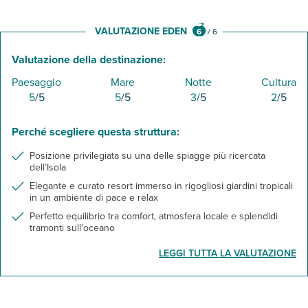
Il supplemento aggiunge, oltre a quanto sopra indicato:
late breakfast con tè e caffè americano presso il bar della pisci
tea-time con torte, tè e caffè americano presso il bar della pisci
vino (a bicchiere) e birra durante i pasti
aperitivo a buffet con stuzzichini presso il bar della piscina (
VALUTAZIONE EDEN
6
/
6
soft-drink, birra locale, vino locale e altri alcolici locali (h.11-23
minibar in camera con un primo rifornimento di acqua e soft-dr
acqua, tè e caffè americano presso il ristorante principale e il b
1 bottiglia di acqua a persona al giorno
Valutazione della destinazione:
aperitivo a buffet con stuzzichini e bevande presso il bar della 
minibar in camera con rifornimento giornaliero di acqua e soft-
Paesaggio
Mare
Notte
Cultura
5
/5
5
/5
3
/5
2
/5
Perché scegliere questa struttura:
Posizione privilegiata su una delle spiagge più ricercata
dell’Isola
Elegante e curato resort immerso in rigogliosi giardini tropicali
in un ambiente di pace e relax
Perfetto equilibrio tra comfort, atmosfera locale e splendidi
tramonti sull'oceano
LEGGI TUTTA LA VALUTAZIONE