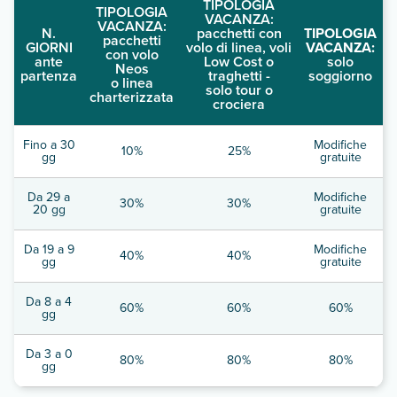
TIPOLOGIA
TIPOLOGIA
VACANZA:
VACANZA:
N.
pacchetti con
TIPOLOGIA
pacchetti
GIORNI
volo di linea, voli
VACANZA:
con volo
ante
Low Cost o
solo
Neos
partenza
traghetti -
soggiorno
o linea
solo tour o
charterizzata
crociera
Fino a 30
Modifiche
10%
25%
gg
gratuite
Da 29 a
Modifiche
30%
30%
20 gg
gratuite
Da 19 a 9
Modifiche
40%
40%
gg
gratuite
Da 8 a 4
60%
60%
60%
gg
Da 3 a 0
80%
80%
80%
gg