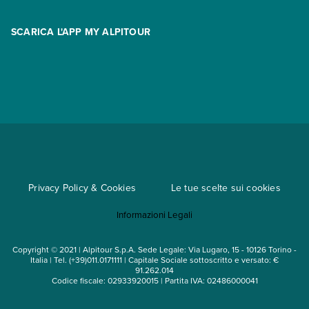
Area riservata
Opzione Flexi
Racconti
SCARICA L'APP MY ALPITOUR
Assicurazioni
Condizioni generali di contratto
Partnership
App My Alpitour World
Documenti per l'espatrio
Parti e Riparti
Convenzioni
Trova un'agenzia
Viaggi di gruppo
Metodi di pagamento
Regole per viaggiare
Cataloghi
Privacy Policy & Cookies
Le tue scelte sui cookies
Mappa del sito
Informazioni Legali
Noleggio auto
Copyright © 2021 | Alpitour S.p.A. Sede Legale: Via Lugaro, 15 - 10126 Torino -
Italia | Tel. (+39)011.0171111 | Capitale Sociale sottoscritto e versato: €
91.262.014
Codice fiscale: 02933920015 | Partita IVA: 02486000041