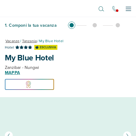
Vai al contenuto principale
Apr
1
.
Componi la tua vacanza
Vacanze
/
Tanzania
/
My Blue Hotel
Hotel
ESCLUSIVA
My Blue Hotel
Zanzibar - Nungwi
MAPPA