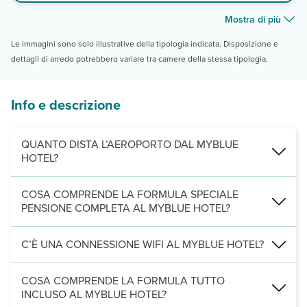
Mostra di più
Le immagini sono solo illustrative della tipologia indicata. Disposizione e
dettagli di arredo potrebbero variare tra camere della stessa tipologia.
Info e descrizione
QUANTO DISTA L’AEROPORTO DAL MYBLUE
HOTEL?
Il Myblue Hotel dista 55 km dall 'aeroporto di Stone Town. Il Mybl
COSA COMPRENDE LA FORMULA SPECIALE
PENSIONE COMPLETA AL MYBLUE HOTEL?
Con la formula ensione completa al Myblue Hotel, sono inclusi colaz
C’È UNA CONNESSIONE WIFI AL MYBLUE HOTEL?
La connessione wi-fi è gratuita in reception. La connessione wi-fi 
COSA COMPRENDE LA FORMULA TUTTO
INCLUSO AL MYBLUE HOTEL?