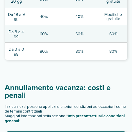
20 gg
gratuite
Da 19 a 9
Modifiche
40%
40%
gg
gratuite
Da 8 a 4
60%
60%
60%
gg
Da 3 a 0
80%
80%
80%
gg
Annullamento vacanza: costi e
penali
In alcuni casi possono applicarsi ulteriori condizioni ed eccezioni come
da termini contrattuali
Maggiori informazioni nella sezione "
Info precontrattuali e condizioni
generali
"