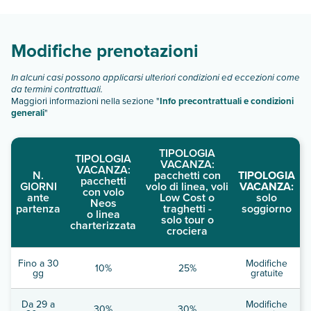
deluxe room
grand deluxe room
premier room
Modifiche prenotazioni
Scopri tutti i dettagli nel paragrafo dedicato "
Info e
descrizione
".
In alcuni casi possono applicarsi ulteriori condizioni ed eccezioni come
da termini contrattuali.
Maggiori informazioni nella sezione "
Info precontrattuali e condizioni
generali
"
TIPOLOGIA
TIPOLOGIA
VACANZA:
VACANZA:
N.
pacchetti con
TIPOLOGIA
pacchetti
GIORNI
volo di linea, voli
VACANZA:
con volo
ante
Low Cost o
solo
Neos
partenza
traghetti -
soggiorno
o linea
solo tour o
charterizzata
crociera
Fino a 30
Modifiche
10%
25%
gg
gratuite
Da 29 a
Modifiche
30%
30%