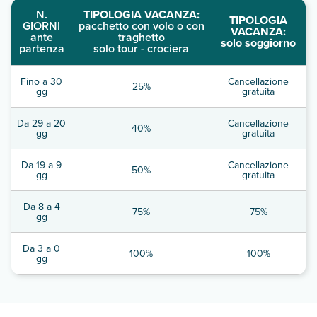
N.
TIPOLOGIA VACANZA:
TIPOLOGIA
GIORNI
pacchetto con volo o con
VACANZA:
ante
traghetto
solo soggiorno
partenza
solo tour - crociera
Fino a 30
Cancellazione
25%
gg
gratuita
Da 29 a 20
Cancellazione
40%
gg
gratuita
Da 19 a 9
Cancellazione
50%
gg
gratuita
Da 8 a 4
75%
75%
gg
Da 3 a 0
100%
100%
gg