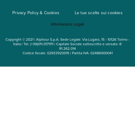
Cataloghi
Privacy Policy & Cookies
Le tue scelte sui cookies
Mappa del sito
Informazioni Legali
Noleggio auto
Copyright © 2021 | Alpitour S.p.A. Sede Legale: Via Lugaro, 15 - 10126 Torino -
Italia | Tel. (+39)011.0171111 | Capitale Sociale sottoscritto e versato: €
91.262.014
Codice fiscale: 02933920015 | Partita IVA: 02486000041