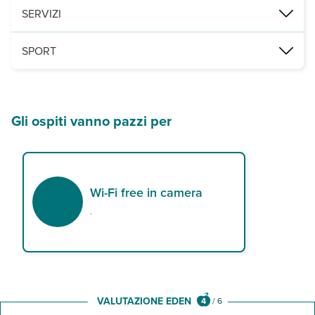
1 ristorante e 1 bar situtato presso il rooftop.
SERVIZI
1 piscina infinity presso il rooftop con ombrelloni, lettini e teli
SPORT
palestra.
Gli ospiti vanno pazzi per
Wi-Fi free in camera
.
VALUTAZIONE EDEN
4
/
6