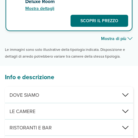
Deluxe Room
Mostra dettagli
SCOPRI IL PREZZO
Mostra di più
Le immagini sono solo illustrative della tipologia indicata. Disposizione e
dettagli di arredo potrebbero variare tra camere della stessa tipologia.
Info e descrizione
DOVE SIAMO
Bangkok, quaritere di Sukhumvit, a 900 m dalla fermata BTS Nana, 
LE CAMERE
82 camere distribuite su 1 edificio di più piani, fra superior, delu
RISTORANTI E BAR