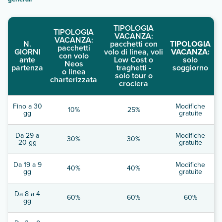
TIPOLOGIA
TIPOLOGIA
VACANZA:
VACANZA:
N.
pacchetti con
TIPOLOGIA
pacchetti
GIORNI
volo di linea, voli
VACANZA:
con volo
ante
Low Cost o
solo
Neos
partenza
traghetti -
soggiorno
o linea
solo tour o
charterizzata
crociera
Fino a 30
Modifiche
10%
25%
gg
gratuite
Da 29 a
Modifiche
30%
30%
20 gg
gratuite
Da 19 a 9
Modifiche
40%
40%
gg
gratuite
Da 8 a 4
60%
60%
60%
gg