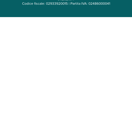
Codice fiscale: 02933920015 | Partita IVA: 02486000041