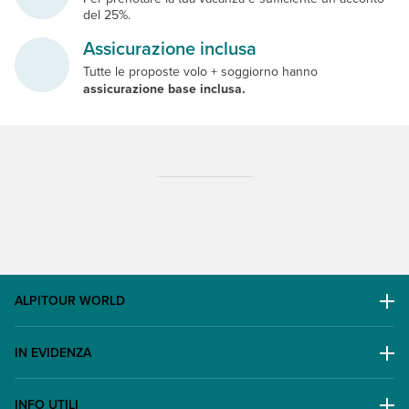
del 25%.
Assicurazione inclusa
Tutte le proposte volo + soggiorno hanno
assicurazione base inclusa.
ALPITOUR WORLD
AWARD
IN EVIDENZA
Il Gruppo
Escursioni
Lavora con noi
INFO UTILI