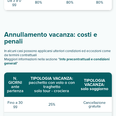
Da 3 a 0
80%
80%
80%
gg
Annullamento vacanza: costi e
penali
In alcuni casi possono applicarsi ulteriori condizioni ed eccezioni come
da termini contrattuali
Maggiori informazioni nella sezione "
Info precontrattuali e condizioni
generali
"
N.
TIPOLOGIA VACANZA:
TIPOLOGIA
GIORNI
pacchetto con volo o con
VACANZA:
ante
traghetto
solo soggiorno
partenza
solo tour - crociera
Fino a 30
Cancellazione
25%
gg
gratuita