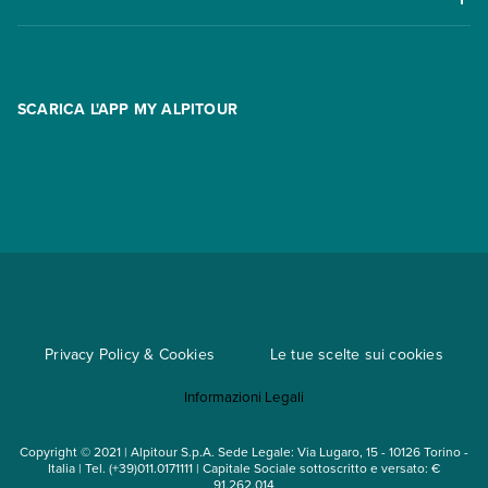
Offerte
Contatti
FAQ
Promo
Area riservata
Opzione Flexi
Racconti
SCARICA L'APP MY ALPITOUR
Assicurazioni
Condizioni generali di contratto
Partnership
App My Alpitour World
Documenti per l'espatrio
Parti e Riparti
Convenzioni
Trova un'agenzia
Viaggi di gruppo
Metodi di pagamento
Regole per viaggiare
Cataloghi
Privacy Policy & Cookies
Le tue scelte sui cookies
Mappa del sito
Informazioni Legali
Noleggio auto
Copyright © 2021 | Alpitour S.p.A. Sede Legale: Via Lugaro, 15 - 10126 Torino -
Italia | Tel. (+39)011.0171111 | Capitale Sociale sottoscritto e versato: €
91.262.014