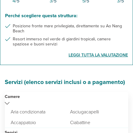
4
/5
3
/5
5
/5
3
/5
Perché scegliere questa struttura:
Posizione fronte mare privilegiata, direttamente su Ao Nang
Beach
Resort immerso nel verde di giardini tropicali, camere
spaziose e buoni servizi
LEGGI TUTTA LA VALUTAZIONE
Servizi (elenco servizi inclusi o a pagamento)
Camere
Aria condizionata
Asciugacapelli
Accappatoio
Ciabattine
Servizi