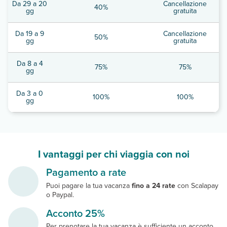
Da 29 a 20
Cancellazione
40%
gg
gratuita
Da 19 a 9
Cancellazione
50%
gg
gratuita
Da 8 a 4
75%
75%
gg
Da 3 a 0
100%
100%
gg
I vantaggi per chi viaggia con noi
Pagamento a rate
Puoi pagare la tua vacanza
fino a 24 rate
con Scalapay
o Paypal.
Acconto 25%
Per prenotare la tua vacanza è sufficiente un acconto