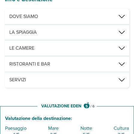
DOVE SIAMO
Ao Nang, di fronte alla spiaggia, a 20 km da Krabi città, 30 dall’aer
LA SPIAGGIA
Ao Nang, di fronte alla spiaggia, a 2 km dalla spiaggia Ao Phai Plong
LE CAMERE
156 camere tra camere superior vista giardino (37 m²) e, con supple
RISTORANTI E BAR
3 ristoranti, di cui il “Kiang Le” dove viene servita la prima cola
SERVIZI
3 piscine, di cui una per bambini, con utilizzo gratuito di lettini 
VALUTAZIONE EDEN
5
/
6
Valutazione della destinazione:
Paesaggio
Mare
Notte
Cultura