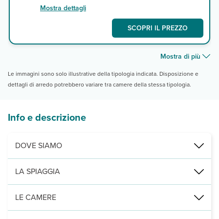
Mostra dettagli
SCOPRI IL PREZZO
Mostra di più
Le immagini sono solo illustrative della tipologia indicata. Disposizione e
dettagli di arredo potrebbero variare tra camere della stessa tipologia.
Info e descrizione
DOVE SIAMO
Yasmine Hammamet, a circa 65 km dall’aeroporto di Tunisi-Cartagi
LA SPIAGGIA
privata, a circa 200 m, con ombrelloni, lettini e teli mare (con cauz
LE CAMERE
276 camere tutte arredate in stile tradizionale e con servizi priva