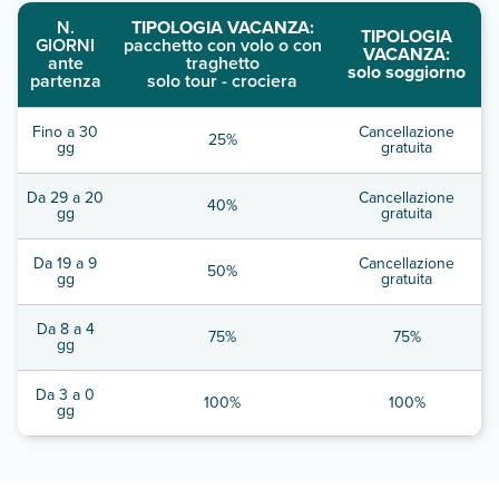
N.
TIPOLOGIA VACANZA:
TIPOLOGIA
GIORNI
pacchetto con volo o con
VACANZA:
ante
traghetto
solo soggiorno
partenza
solo tour - crociera
Fino a 30
Cancellazione
25%
gg
gratuita
Da 29 a 20
Cancellazione
40%
gg
gratuita
Da 19 a 9
Cancellazione
50%
gg
gratuita
Da 8 a 4
75%
75%
gg
Da 3 a 0
100%
100%
gg