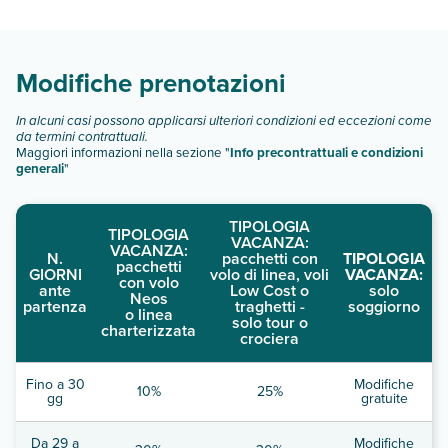
camera standard
camera vista piscina
camera vista piscina
Modifiche prenotazioni
Scopri tutti i dettagli nel paragrafo dedicato "
Info e
descrizione
".
In alcuni casi possono applicarsi ulteriori condizioni ed eccezioni come
da termini contrattuali.
Maggiori informazioni nella sezione "
Info precontrattuali e condizioni
generali
"
TIPOLOGIA
TIPOLOGIA
VACANZA:
VACANZA:
N.
pacchetti con
TIPOLOGIA
pacchetti
GIORNI
volo di linea, voli
VACANZA:
con volo
ante
Low Cost o
solo
Neos
partenza
traghetti -
soggiorno
o linea
solo tour o
charterizzata
crociera
Fino a 30
Modifiche
10%
25%
gg
gratuite
Da 29 a
Modifiche