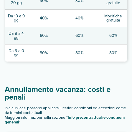
30%
30%
20 gg
gratuite
Da 19 a 9
Modifiche
40%
40%
gg
gratuite
Da 8 a 4
60%
60%
60%
gg
Da 3 a 0
80%
80%
80%
gg
Annullamento vacanza: costi e
penali
In alcuni casi possono applicarsi ulteriori condizioni ed eccezioni come
da termini contrattuali
Maggiori informazioni nella sezione "
Info precontrattuali e condizioni
generali
"