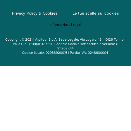
Cataloghi
Privacy Policy & Cookies
Le tue scelte sui cookies
Mappa del sito
Informazioni Legali
Noleggio auto
Copyright © 2021 | Alpitour S.p.A. Sede Legale: Via Lugaro, 15 - 10126 Torino -
Italia | Tel. (+39)011.0171111 | Capitale Sociale sottoscritto e versato: €
91.262.014
Codice fiscale: 02933920015 | Partita IVA: 02486000041