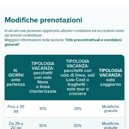
scegli quando partire.
Modifiche prenotazioni
In alcuni casi possono applicarsi ulteriori condizioni ed eccezioni come
da termini contrattuali.
Maggiori informazioni nella sezione "
Info precontrattuali e condizioni
generali
"
TIPOLOGIA
TIPOLOGIA
VACANZA:
VACANZA:
N.
pacchetti con
TIPOLOGIA
pacchetti
GIORNI
volo di linea, voli
VACANZA:
con volo
ante
Low Cost o
solo
Neos
partenza
traghetti -
soggiorno
o linea
solo tour o
charterizzata
crociera
Fino a 30
Modifiche
10%
25%
gg
gratuite
Da 29 a
Modifiche
30%
30%
20 gg
gratuite