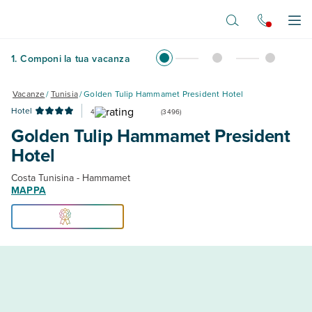
Vai al contenuto principale
Apr
1
.
Componi la tua vacanza
Vacanze
/
Tunisia
/
Golden Tulip Hammamet President Hotel
Hotel
4
(
3496
)
Golden Tulip Hammamet President
Hotel
Costa Tunisina - Hammamet
MAPPA