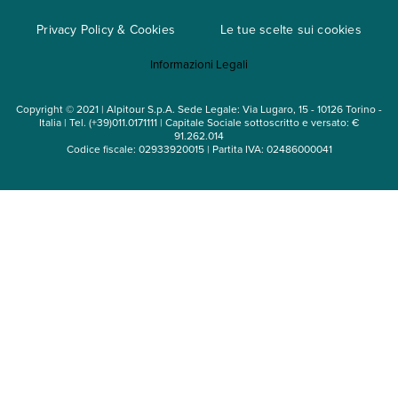
Cataloghi
Privacy Policy & Cookies
Le tue scelte sui cookies
Mappa del sito
Informazioni Legali
Noleggio auto
Copyright © 2021 | Alpitour S.p.A. Sede Legale: Via Lugaro, 15 - 10126 Torino -
Italia | Tel. (+39)011.0171111 | Capitale Sociale sottoscritto e versato: €
91.262.014
Codice fiscale: 02933920015 | Partita IVA: 02486000041