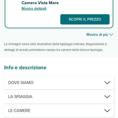
Camera Vista Mare
Mostra dettagli
SCOPRI IL PREZZO
Mostra di più
Le immagini sono solo illustrative della tipologia indicata. Disposizione e
dettagli di arredo potrebbero variare tra camere della stessa tipologia.
Info e descrizione
DOVE SIAMO
Hammamet, a 100 m dalla spiaggia, 6 km dal centro della cittadina
LA SPIAGGIA
a 100 m, attraversando una strada, di sabbia e privata, attrezzata c
LE CAMERE