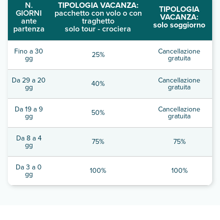
N.
TIPOLOGIA VACANZA:
TIPOLOGIA
GIORNI
pacchetto con volo o con
VACANZA:
ante
traghetto
solo soggiorno
partenza
solo tour - crociera
Fino a 30
Cancellazione
25%
gg
gratuita
Da 29 a 20
Cancellazione
40%
gg
gratuita
Da 19 a 9
Cancellazione
50%
gg
gratuita
Da 8 a 4
75%
75%
gg
Da 3 a 0
100%
100%
gg