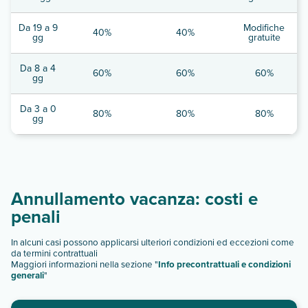
Da 19 a 9
Modifiche
40%
40%
gg
gratuite
Da 8 a 4
60%
60%
60%
gg
Da 3 a 0
80%
80%
80%
gg
Annullamento vacanza: costi e
penali
In alcuni casi possono applicarsi ulteriori condizioni ed eccezioni come
da termini contrattuali
Maggiori informazioni nella sezione "
Info precontrattuali e condizioni
generali
"