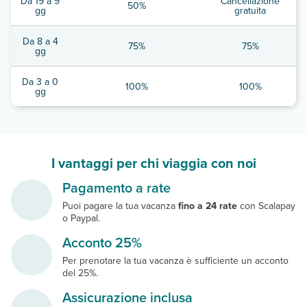
Da 19 a 9
Cancellazione
50%
gg
gratuita
Da 8 a 4
75%
75%
gg
Da 3 a 0
100%
100%
gg
I vantaggi per chi viaggia con noi
Pagamento a rate
Puoi pagare la tua vacanza
fino a 24 rate
con Scalapay
o Paypal.
Acconto 25%
Per prenotare la tua vacanza è sufficiente un acconto
del 25%.
Assicurazione inclusa