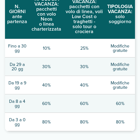
VACANZA:
VACANZA:
N.
pacchetti con
TIPOLOGIA
pacchetti
GIORNI
volo di linea, voli
VACANZA:
con volo
ante
Low Cost o
solo
Neos
partenza
traghetti -
soggiorno
o linea
solo tour o
charterizzata
crociera
Fino a 30
Modifiche
10%
25%
gg
gratuite
Da 29 a
Modifiche
30%
30%
20 gg
gratuite
Da 19 a 9
Modifiche
40%
40%
gg
gratuite
Da 8 a 4
60%
60%
60%
gg
Da 3 a 0
80%
80%
80%
gg