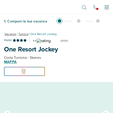
Vai al contenuto principale
Apr
1
.
Componi la tua vacanza
Vacanze
/
Tunisia
/
One Resort Jockey
Hotel
4,4
(
3330
)
One Resort Jockey
Costa Tunisina - Skanes
MAPPA