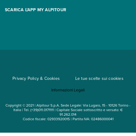
Area riservata
Opzione Flexi
Racconti
SCARICA L'APP MY ALPITOUR
Assicurazioni
Condizioni generali di contratto
Partnership
App My Alpitour World
Documenti per l'espatrio
Parti e Riparti
Convenzioni
Trova un'agenzia
Viaggi di gruppo
Metodi di pagamento
Regole per viaggiare
Cataloghi
Privacy Policy & Cookies
Le tue scelte sui cookies
Mappa del sito
Informazioni Legali
Noleggio auto
Copyright © 2021 | Alpitour S.p.A. Sede Legale: Via Lugaro, 15 - 10126 Torino -
Italia | Tel. (+39)011.0171111 | Capitale Sociale sottoscritto e versato: €
91.262.014
Codice fiscale: 02933920015 | Partita IVA: 02486000041