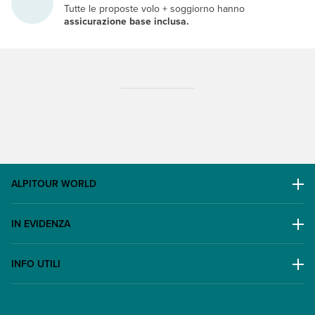
Tutte le proposte volo + soggiorno hanno
assicurazione base inclusa.
ALPITOUR WORLD
AWARD
IN EVIDENZA
Il Gruppo
Escursioni
Lavora con noi
INFO UTILI
Offerte
Contatti
FAQ
Promo