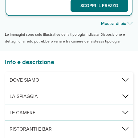
SCOPRI IL PREZZO
Mostra di più
Le immagini sono solo illustrative della tipologia indicata. Disposizione e
dettagli di arredo potrebbero variare tra camere della stessa tipologia.
Info e descrizione
DOVE SIAMO
Skanes, sulla spiaggia, a 2 km dall'aeroporto di Monastir e 8 dal c
LA SPIAGGIA
di sabbia con ombrelloni, lettini e teli mare (con deposito).
LE CAMERE
333 camere (26 m², max 3+1) con servizi privati, asciugacapelli, ar
RISTORANTI E BAR