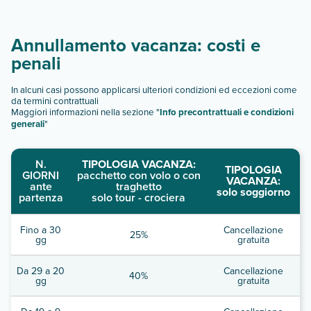
Annullamento vacanza: costi e
penali
In alcuni casi possono applicarsi ulteriori condizioni ed eccezioni come
da termini contrattuali
Maggiori informazioni nella sezione "
Info precontrattuali e condizioni
generali
"
N.
TIPOLOGIA VACANZA:
TIPOLOGIA
GIORNI
pacchetto con volo o con
VACANZA:
ante
traghetto
solo soggiorno
partenza
solo tour - crociera
Fino a 30
Cancellazione
25%
gg
gratuita
Da 29 a 20
Cancellazione
40%
gg
gratuita