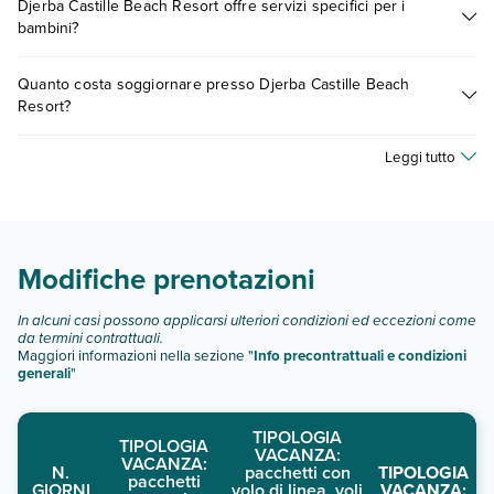
Djerba Castille Beach Resort offre servizi specifici per i
presso Djerba Castille Beach Resort. Scoprile tutte nella
bambini?
sezione dedicata
o contatta il call center chiamando il numero
0721.17231 o
prenotando un appuntamento
.
Sì, Djerba Castille Beach Resort offre
diversi servizi per
Quanto costa soggiornare presso Djerba Castille Beach
bambini
, inclusi o a pagamento, tra cui: piscina per bambini.
Resort?
Scopri maggiori dettagli nel paragrafo dedicato "
Info e
descrizione
".
I prezzi di Djerba Castille Beach Resort possono variare in
Leggi tutto
base a vari fattori (per es. date, condizioni dell'hotel, ecc). Per
consultare i prezzi, compila il motore di ricerca e scegli
quando partire.
Modifiche prenotazioni
In alcuni casi possono applicarsi ulteriori condizioni ed eccezioni come
da termini contrattuali.
Maggiori informazioni nella sezione "
Info precontrattuali e condizioni
generali
"
TIPOLOGIA
TIPOLOGIA
VACANZA:
VACANZA:
N.
pacchetti con
TIPOLOGIA
pacchetti
GIORNI
volo di linea, voli
VACANZA: