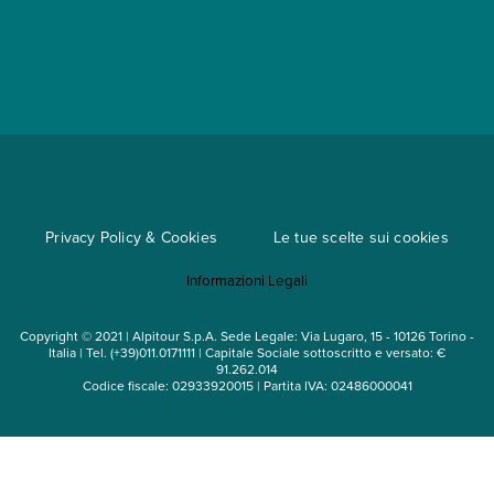
Partnership
App My Alpitour World
Documenti per l'espatrio
Parti e Riparti
Convenzioni
Trova un'agenzia
Viaggi di gruppo
Metodi di pagamento
Regole per viaggiare
Cataloghi
Privacy Policy & Cookies
Le tue scelte sui cookies
Mappa del sito
Informazioni Legali
Noleggio auto
Copyright © 2021 | Alpitour S.p.A. Sede Legale: Via Lugaro, 15 - 10126 Torino -
Italia | Tel. (+39)011.0171111 | Capitale Sociale sottoscritto e versato: €
91.262.014
Codice fiscale: 02933920015 | Partita IVA: 02486000041