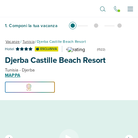
Vai al contenuto principale
Apr
1
.
Componi la tua vacanza
Vacanze
/
Tunisia
/
Djerba Castille Beach Resort
Hotel
ESCLUSIVA
4
(
1522
)
Djerba Castille Beach Resort
Tunisia - Djerba
MAPPA