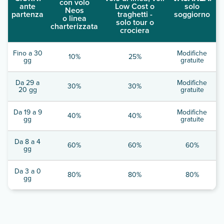
con volo
ante
Low Cost o
solo
Neos
partenza
traghetti -
soggiorno
o linea
solo tour o
charterizzata
crociera
Fino a 30
Modifiche
10%
25%
gg
gratuite
Da 29 a
Modifiche
30%
30%
20 gg
gratuite
Da 19 a 9
Modifiche
40%
40%
gg
gratuite
Da 8 a 4
60%
60%
60%
gg
Da 3 a 0
80%
80%
80%
gg