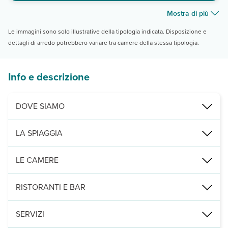
Mostra di più
Le immagini sono solo illustrative della tipologia indicata. Disposizione e
dettagli di arredo potrebbero variare tra camere della stessa tipologia.
Info e descrizione
DOVE SIAMO
Aghir, direttamente sulla spiaggia, a 7 km da Midoun, 25 da Houmt
LA SPIAGGIA
di sabbia chiara e fine, attrezzata con ombrelloni e lettini a dispos
LE CAMERE
280 camere (24 m² max 4 adulti) con servizi privati, aria condizion
RISTORANTI E BAR
1 ristorante con servizio a buffet e 3 bar, di cui 1 bar centrale, 1 
SERVIZI