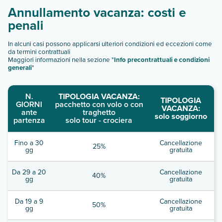
Annullamento vacanza: costi e
penali
In alcuni casi possono applicarsi ulteriori condizioni ed eccezioni come
da termini contrattuali
Maggiori informazioni nella sezione "
Info precontrattuali e condizioni
generali
"
N.
TIPOLOGIA VACANZA:
TIPOLOGIA
GIORNI
pacchetto con volo o con
VACANZA:
ante
traghetto
solo soggiorno
partenza
solo tour - crociera
Fino a 30
Cancellazione
25%
gg
gratuita
Da 29 a 20
Cancellazione
40%
gg
gratuita
Da 19 a 9
Cancellazione
50%
gg
gratuita