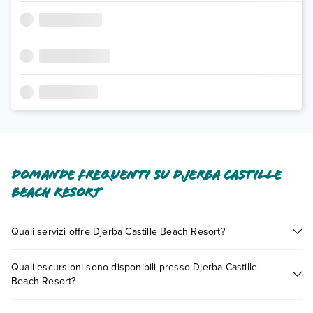
Domande frequenti su Djerba Castille
Beach Resort
Quali servizi offre Djerba Castille Beach Resort?
Djerba Castille Beach Resort offre diversi servizi inclusi o a
Quali escursioni sono disponibili presso Djerba Castille
pagamento tra cui: aria condizionata, tv satellitare, wi-fi free,
Beach Resort?
wi-fi in aree comuni, massaggi.
Scopri tutti i dettagli nel paragrafo dedicato "
Info e
Tante sono le escursioni che potrai vivere soggiornando
descrizione
".