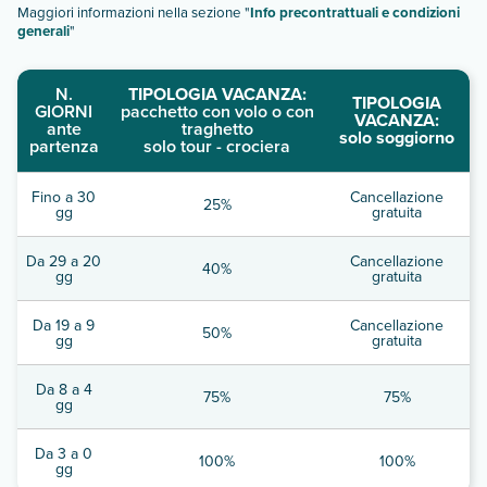
Maggiori informazioni nella sezione "
Info precontrattuali e condizioni
generali
"
N.
TIPOLOGIA VACANZA:
TIPOLOGIA
GIORNI
pacchetto con volo o con
VACANZA:
ante
traghetto
solo soggiorno
partenza
solo tour - crociera
Fino a 30
Cancellazione
25%
gg
gratuita
Da 29 a 20
Cancellazione
40%
gg
gratuita
Da 19 a 9
Cancellazione
50%
gg
gratuita
Da 8 a 4
75%
75%
gg
Da 3 a 0
100%
100%
gg