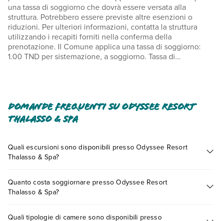
una tassa di soggiorno che dovrà essere versata alla
struttura. Potrebbero essere previste altre esenzioni o
riduzioni. Per ulteriori informazioni, contatta la struttura
utilizzando i recapiti forniti nella conferma della
prenotazione. Il Comune applica una tassa di soggiorno:
1.00 TND per sistemazione, a soggiorno. Tassa di
soggiorno: TND 12.00 a persona, a notte Abbiamo incluso
tutti i costi che ci ha comunicato la struttura.
Per i soggiorni che comprendono il 24 dicembre, nel
prezzo totale indicato è compreso il costo del cenone di
Domande frequenti su Odyssee Resort
gala della vigilia di Natale. Per i soggiorni che
Thalasso & Spa
comprendono il 31 dicembre, nel prezzo totale indicato è
compreso il costo del Cenone di gala dell'ultimo dell'anno.
Un bambino di età pari o inferiore a 2 anni soggiorna
Quali escursioni sono disponibili presso Odyssee Resort
gratuitamente nella camera dei genitori o tutori, utilizzando
Thalasso & Spa?
i letti presenti. Secondo quanto disposto dalle norme
Tante sono le escursioni che potrai vivere soggiornando
locali/nazionali, l'aria condizionata potrebbe essere
Quanto costa soggiornare presso Odyssee Resort
presso Odyssee Resort Thalasso & Spa. Scoprile tutte nella
disponibile solo in fasce orarie prestabilite dal giorno 15
Thalasso & Spa?
sezione dedicata
o contatta il call center chiamando il numero
giugno al giorno 31 agosto.
0721.17231 o
prenotando un appuntamento
.
I prezzi di Odyssee Resort Thalasso & Spa possono variare in
Quali tipologie di camere sono disponibili presso
base a vari fattori (per es. date, condizioni dell'hotel, ecc). Per