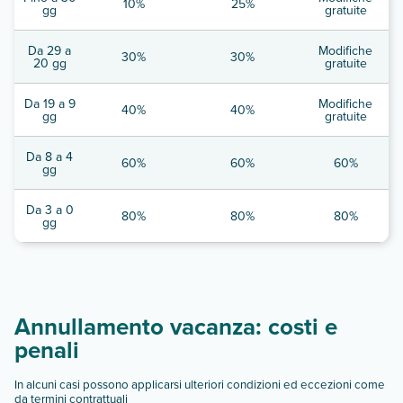
10%
25%
gg
gratuite
Da 29 a
Modifiche
30%
30%
20 gg
gratuite
Da 19 a 9
Modifiche
40%
40%
gg
gratuite
Da 8 a 4
60%
60%
60%
gg
Da 3 a 0
80%
80%
80%
gg
Annullamento vacanza: costi e
penali
In alcuni casi possono applicarsi ulteriori condizioni ed eccezioni come
da termini contrattuali