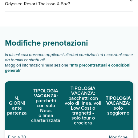
Odyssee Resort Thalasso & Spa?
consultare i prezzi, compila il motore di ricerca e scegli
quando partire.
Odyssee Resort Thalasso & Spa dispone di diverse tipologie
di camere:
Scopri tutti i dettagli nel paragrafo dedicato "
Info e
descrizione
".
Modifiche prenotazioni
In alcuni casi possono applicarsi ulteriori condizioni ed eccezioni come
da termini contrattuali.
Maggiori informazioni nella sezione "
Info precontrattuali e condizioni
generali
"
TIPOLOGIA
TIPOLOGIA
VACANZA:
VACANZA:
N.
pacchetti con
TIPOLOGIA
pacchetti
GIORNI
volo di linea, voli
VACANZA:
con volo
ante
Low Cost o
solo
Neos
partenza
traghetti -
soggiorno
o linea
solo tour o
charterizzata
crociera
Fino a 30
Modifiche