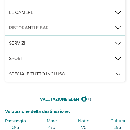
accesso diretto dall'hotel, di fine sabbia dorata, attrezzata con omb
LE CAMERE
335 camere, fra camere standard, camere vista mare e camere family,
RISTORANTI E BAR
3 ristoranti, di cui 1 con cucina italiana (1 cena a soggiorno), 1 con
SERVIZI
3 piscine, di cui 1 principale con area separata per bambini, tutt
SPORT
palestra, campo da tennis, minigolf, tiro con l'arco, aquagym, aer
SPECIALE TUTTO INCLUSO
- colazione, pranzo e cena presso il ristorante principale
- snack dolci e salati presso i bar e i ristoranti secondo gli orari d
- snack serali (3 volte a settimana)
VALUTAZIONE EDEN
5
/
6
- bevande alcoliche e analcoliche al bicchiere presso il bar princi
Valutazione della destinazione:
Paesaggio
Mare
Notte
Cultura
3
/5
4
/5
1
/5
3
/5