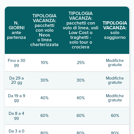
TIPOLOGIA
TIPOLOGIA
VACANZA:
VACANZA:
N.
pacchetti con
TIPOLOGIA
pacchetti
GIORNI
volo di linea, voli
VACANZA:
con volo
ante
Low Cost o
solo
Neos
partenza
traghetti -
soggiorno
o linea
solo tour o
charterizzata
crociera
Fino a 30
Modifiche
10%
25%
gg
gratuite
Da 29 a
Modifiche
30%
30%
20 gg
gratuite
Da 19 a 9
Modifiche
40%
40%
gg
gratuite
Da 8 a 4
60%
60%
60%
gg
Da 3 a 0
80%
80%
80%