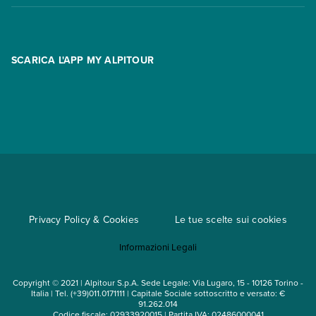
Contatti
FAQ
Promo
Area riservata
Opzione Flexi
Racconti
SCARICA L'APP MY ALPITOUR
Assicurazioni
Condizioni generali di contratto
Partnership
App My Alpitour World
Documenti per l'espatrio
Parti e Riparti
Convenzioni
Trova un'agenzia
Viaggi di gruppo
Metodi di pagamento
Regole per viaggiare
Cataloghi
Privacy Policy & Cookies
Le tue scelte sui cookies
Mappa del sito
Informazioni Legali
Noleggio auto
Copyright © 2021 | Alpitour S.p.A. Sede Legale: Via Lugaro, 15 - 10126 Torino -
Italia | Tel. (+39)011.0171111 | Capitale Sociale sottoscritto e versato: €
91.262.014
Codice fiscale: 02933920015 | Partita IVA: 02486000041