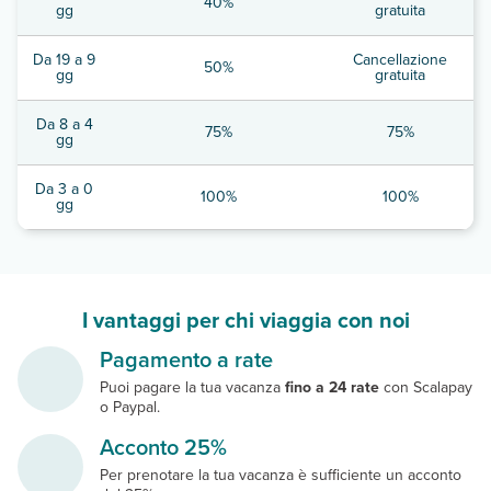
40%
gg
gratuita
Da 19 a 9
Cancellazione
50%
gg
gratuita
Da 8 a 4
75%
75%
gg
Da 3 a 0
100%
100%
gg
I vantaggi per chi viaggia con noi
Pagamento a rate
Puoi pagare la tua vacanza
fino a 24 rate
con Scalapay
o Paypal.
Acconto 25%
Per prenotare la tua vacanza è sufficiente un acconto