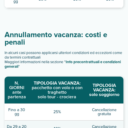
gg
Annullamento vacanza: costi e
penali
In alcuni casi possono applicarsi ulteriori condizioni ed eccezioni come
da termini contrattuali
Maggiori informazioni nella sezione "
Info precontrattuali e condizioni
generali
"
N.
TIPOLOGIA VACANZA:
TIPOLOGIA
GIORNI
pacchetto con volo o con
VACANZA:
ante
traghetto
solo soggiorno
partenza
solo tour - crociera
Fino a 30
Cancellazione
25%
gg
gratuita
Da 29 a 20
Cancellazione