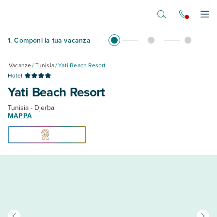
Vai al contenuto principale
Apr
1
.
Componi la tua vacanza
Vacanze
/
Tunisia
/
Yati Beach Resort
Hotel
Yati Beach Resort
Tunisia - Djerba
MAPPA