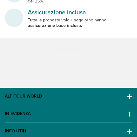
del 25%.
Assicurazione inclusa
Tutte le proposte volo + soggiorno hanno
assicurazione base inclusa.
ALPITOUR WORLD
AWARD
IN EVIDENZA
Il Gruppo
Escursioni
Lavora con noi
INFO UTILI
Offerte