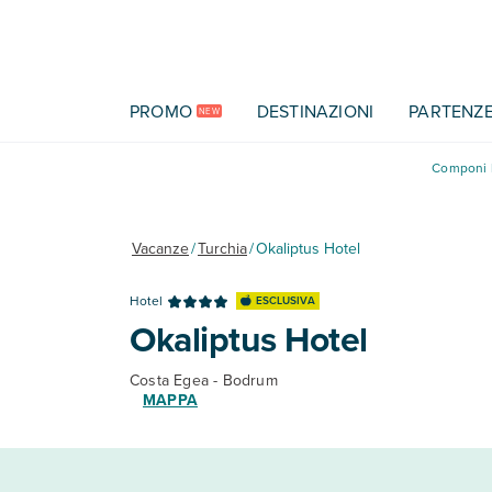
Vai al contenuto principale
PROMO
DESTINAZIONI
PARTENZ
NEW
Componi l
Vacanze
/
Turchia
/
Okaliptus Hotel
Hotel
ESCLUSIVA
Okaliptus Hotel
Costa Egea - Bodrum
MAPPA