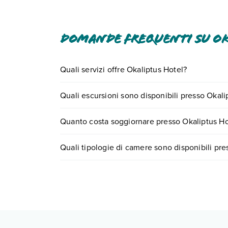
Domande frequenti su Ok
Quali servizi offre Okaliptus Hotel?
Okaliptus Hotel offre diversi servizi inclusi o a p
Quali escursioni sono disponibili presso Okali
Scopri tutti i dettagli nel paragrafo dedicato "
Inf
Tante sono le escursioni che potrai vivere sogg
Quanto costa soggiornare presso Okaliptus Ho
0721.17231 o
prenotando un appuntamento
.
I prezzi di Okaliptus Hotel possono variare in base
Quali tipologie di camere sono disponibili pre
quando partire.
Okaliptus Hotel dispone di diverse tipologie di 
camere standard
camere standard uso singola
Scopri tutti i dettagli nel paragrafo dedicato "
Inf