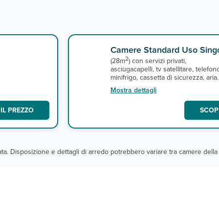
Camere Standard Uso Sing
2
(28m
) con servizi privati,
asciugacapelli, tv satellitare, telefon
minifrigo, cassetta di sicurezza, aria
condizionata e terrazza o balcone.
Mostra dettagli
Connessione wi-fi gratuita nelle are
comuni, non disponibile nelle camer
IL PREZZO
SCOPR
A pagamento, minibar.
cata. Disposizione e dettagli di arredo potrebbero variare tra camere della 