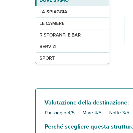
DOVE SIAMO
2
di sabbia e piccoli ciottoli, attrezzata con ombrel
68 camere standard (28m
2 ristoranti di cui uno principale a buffet e, a 
1 piscina attrezzata con ombrelloni e lettini a di
a pagamento, sport acquatici motorizzati.
) con servizi privati
LA SPIAGGIA
LE CAMERE
RISTORANTI E BAR
SERVIZI
SPORT
Valutazione della destinazione:
Paesaggio
4
/5
Mare
4
/5
Notte
3
/5
Perché scegliere questa struttur