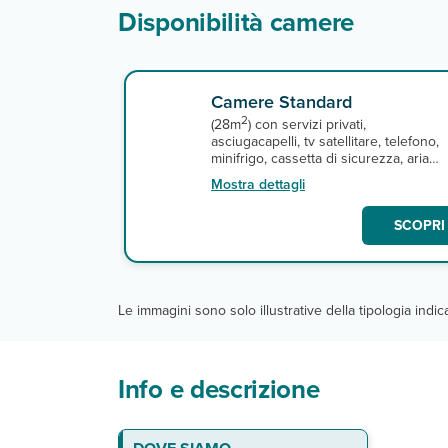
Disponibilità camere
Camere Standard
2
(28m
) con servizi privati,
asciugacapelli, tv satellitare, telefono,
minifrigo, cassetta di sicurezza, aria
condizionata e terrazza o balcone.
Mostra dettagli
Connessione wi-fi gratuita nelle aree
comuni, non disponibile nelle camere.
SCOPRI 
A pagamento, minibar.
Le immagini sono solo illustrative della tipologia indi
Info e descrizione
La spiaggia
Le camere
Ristoranti e bar
Servizi
Sport