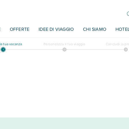
E
OFFERTE
IDEE DI VIAGGIO
CHI SIAMO
HOTE
a tua vacanza
Personalizza il tuo viaggio
Concludi la p