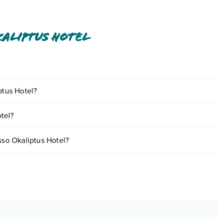
aliptus Hotel
agamento tra cui: aria condizionata, asciugacapelli, cassetta di sicurezza
ptus Hotel?
o e descrizione
".
iornando presso Okaliptus Hotel. Scoprile tutte nella
sezione dedicata
tel?
 a vari fattori (per es. date, condizioni dell'hotel, ecc). Per consultare 
sso Okaliptus Hotel?
camere:
o e descrizione
".