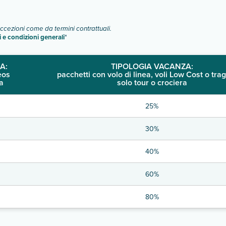
eccezioni come da termini contrattuali.
i e condizioni generali
"
A:
TIPOLOGIA VACANZA:
eos
pacchetti con volo di linea, voli Low Cost o trag
a
solo tour o crociera
25%
30%
40%
60%
80%