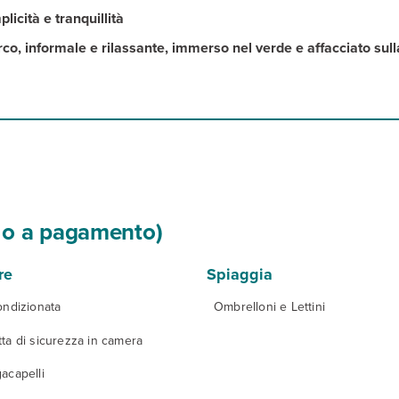
licità e tranquillità
turco, informale e rilassante, immerso nel verde e affacciato sul
si o a pagamento)
re
Spiaggia
ondizionata
Ombrelloni e Lettini
ta di sicurezza in camera
acapelli