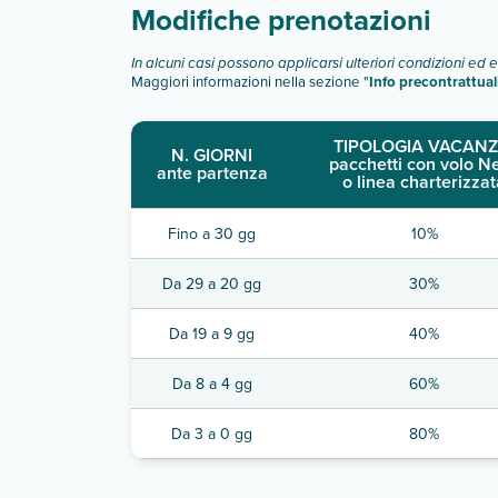
Modifiche prenotazioni
In alcuni casi possono applicarsi ulteriori condizioni ed 
Maggiori informazioni nella sezione "
Info precontrattual
TIPOLOGIA VACANZ
N. GIORNI
pacchetti con volo N
ante partenza
o linea charterizzat
Fino a 30 gg
10%
Da 29 a 20 gg
30%
Da 19 a 9 gg
40%
Da 8 a 4 gg
60%
Da 3 a 0 gg
80%