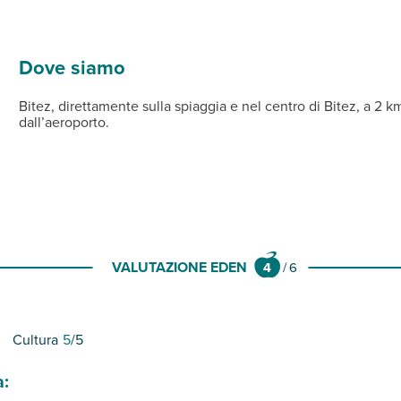
loni e lettini a disposizione degli ospiti (teli mare non disponibili
pagamento, uno à la carte con terrazza esterna e pizzeria, un bar e
sposizione degli ospiti (teli mare non disponibili) e connessione wi
, asciugacapelli, tv satellitare, telefono, minifrigo, cassetta di 
Dove siamo
Bitez, direttamente sulla spiaggia e nel centro di Bitez, a 2
dall’aeroporto.
VALUTAZIONE EDEN
4
/
6
Cultura
5
/5
a: