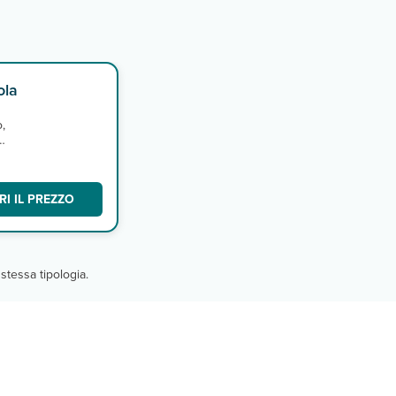
ola
o,
e
e.
I IL PREZZO
stessa tipologia.