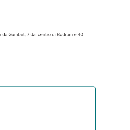
).
 uno snack bar.
-fi gratuita nella lobby.
sicurezza, aria condizionata e terrazza o balcone. Connessione wi-
 km da Gumbet, 7 dal centro di Bodrum e 40