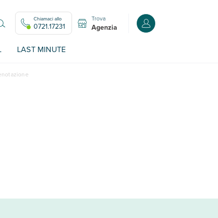
Trova
Chiamaci allo
Accedi o registrati all
0721.17231
Agenzia
L
LAST MINUTE
renotazione