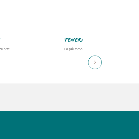
e
Tenerife
di arte
La più famosa e glamour