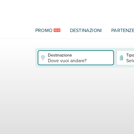
Vai al contenuto principale
PROMO
DESTINAZIONI
PARTENZ
NEW
Destinazione
Tipo
Dove vuoi andare?
Sel