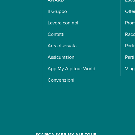
Il Gruppo
Offe
Lavora con noi
Pro
Contatti
Racc
Area riservata
Part
Assicurazioni
Parti
App My Alpitour World
Viag
Convenzioni
SCARICA L'APP MY ALPITOUR