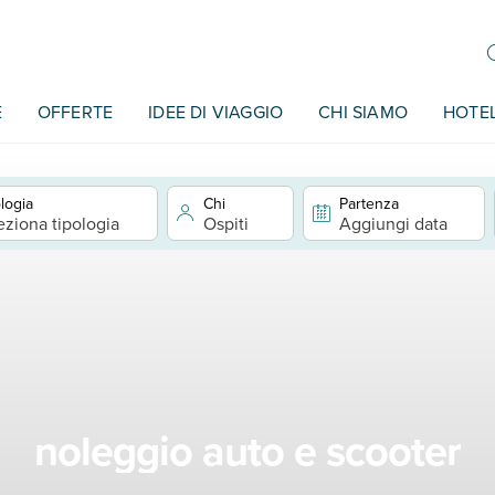
E
OFFERTE
IDEE DI VIAGGIO
CHI SIAMO
HOTE
logia
Chi
Partenza
eziona tipologia
Ospiti
Aggiungi data
noleggio auto e scooter