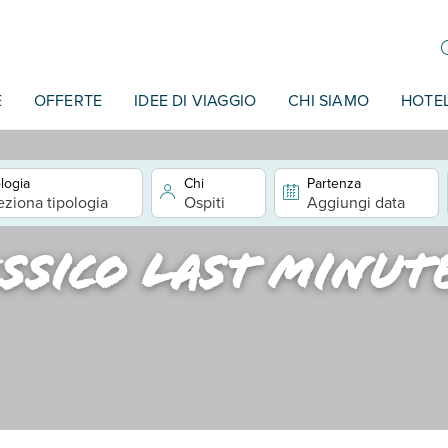
E
OFFERTE
IDEE DI VIAGGIO
CHI SIAMO
HOTE
logia
Chi
Partenza
eziona tipologia
Ospiti
Aggiungi data
ssico last minu