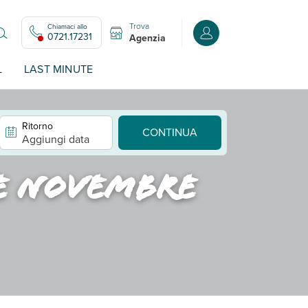
Trova
Chiamaci allo
Accedi o registrati all
0721.17231
Agenzia
L
LAST MINUTE
Ritorno
CONTINUA
Aggiungi data
te novembre