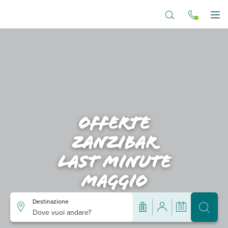
Vai al contenuto principale
Apr
Offerte
zanzibar
last minute
maggio
Destinazione
Dove vuoi andare?