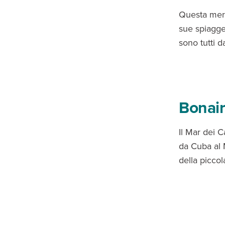
Questa mera
sue spiagge 
sono tutti d
Bonair
Il Mar dei C
da Cuba al M
della piccola