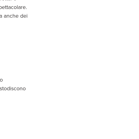
ettacolare.
ta anche dei
lo
ustodiscono