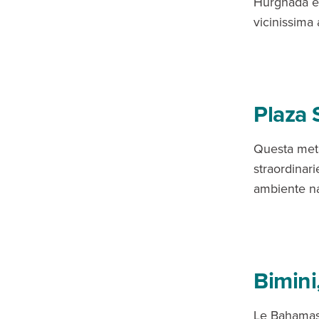
Hurghada e 
vicinissima 
Plaza 
Questa meta
straordinari
ambiente na
Bimin
Le Bahamas 