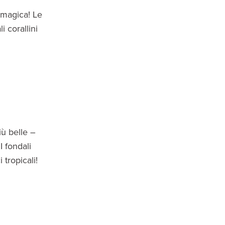
 magica! Le
 corallini
iù belle –
I fondali
 tropicali!