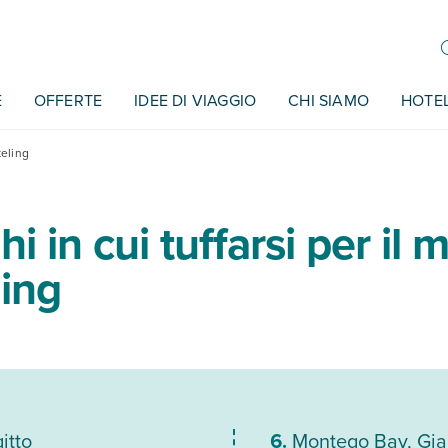
E
OFFERTE
IDEE DI VIAGGIO
CHI SIAMO
HOTE
keling
i in cui tuffarsi per il m
ling
itto
Montego Bay, Gi