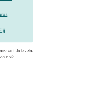
uras
iji
panorami da favola.
con noi?