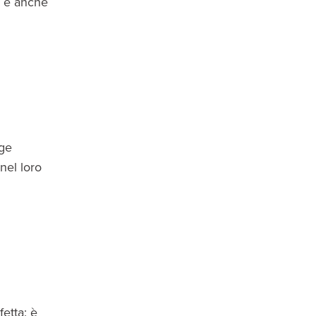
, è anche
gge
 nel loro
etta: è