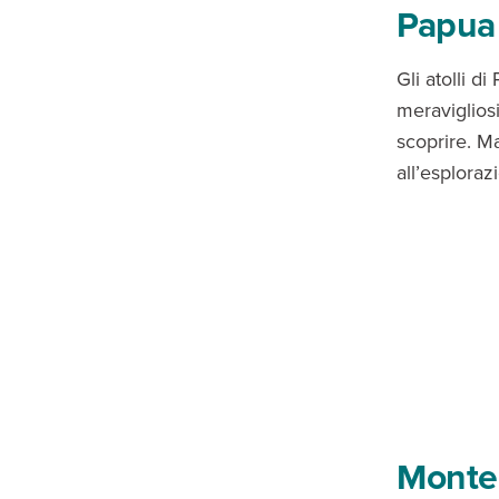
Papua
Gli atolli 
meravigliosi
scoprire. Ma
all’esploraz
Monte