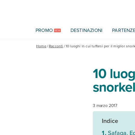
Vai al contenuto principale
PROMO
DESTINAZIONI
PARTENZ
NEW
Home
/
Racconti
/
10 luoghi in cui tuffarsi per il miglior snor
10 luogh
snorke
3 marzo 2017
Indice
Safaga, Eg