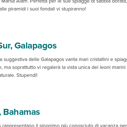
Marsa Alam. Perfetta per le sue spiagge di sabbia dorata
alle piramidi i suoi fondali vi stupiranno!
Sur, Galapagos
 suggestiva delle Galapagos vanta mari cristallini e spia
e, ma soprattutto vi regalerà la vista unica dei leoni marini
turale. Stupendi!
i, Bahamas
rappresentano il sinonimo più conosciuto di vacanza perf