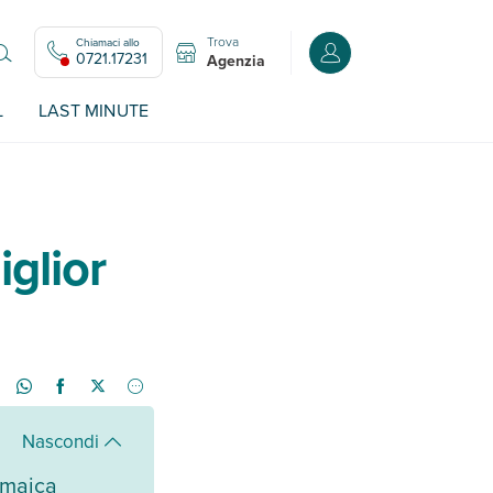
Trova
Chiamaci allo
Accedi o registrati all
0721.17231
Agenzia
L
LAST MINUTE
iglior
Nascondi
amaica