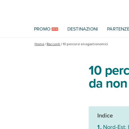
Vai al contenuto principale
PROMO
DESTINAZIONI
PARTENZ
NEW
Home
/
Racconti
/
10 percorsi enogastronomici
10 perc
da non
Indice
Nord-Est: 