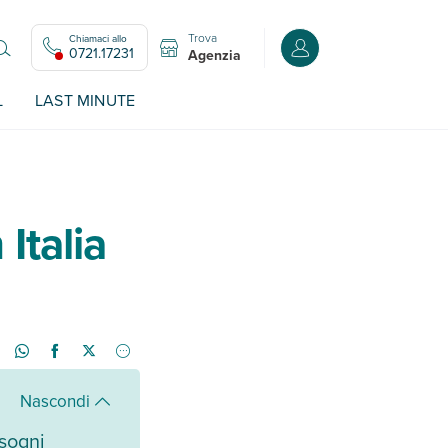
Trova
Chiamaci allo
Accedi o registrati all
0721.17231
Agenzia
L
LAST MINUTE
Italia
Nascondi
sogni