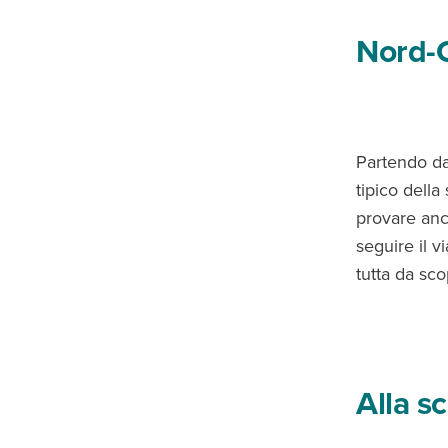
Nord-O
Partendo da
tipico dell
provare anch
seguire il v
tutta da sco
Alla s