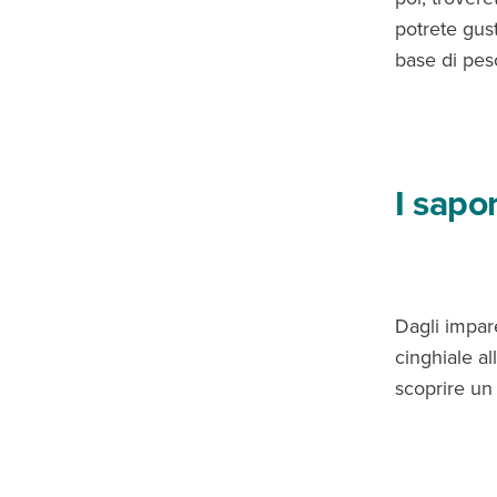
potrete gust
base di pes
I sapo
Dagli impare
cinghiale al
scoprire un