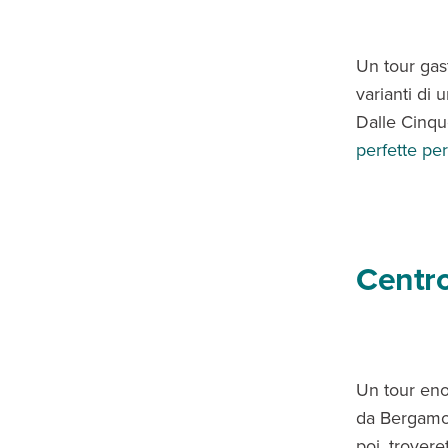
Un tour gast
varianti di 
Dalle Cinqu
perfette per
Centro
Un tour eno
da Bergamo 
poi, trover