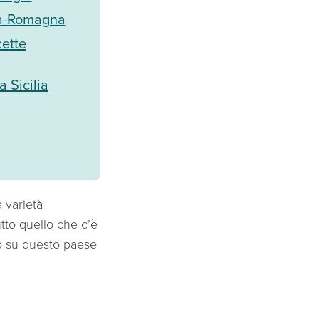
lia-Romagna
cette
a Sicilia
 varietà
tutto quello che c’è
to su questo paese