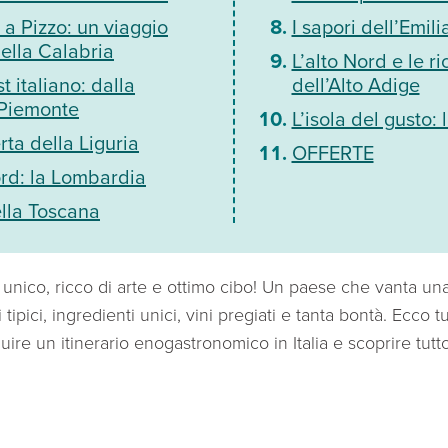
a Pizzo: un viaggio
I sapori dell’Emi
della Calabria
L’alto Nord e le ri
 italiano: dalla
dell’Alto Adige
 Piemonte
L’isola del gusto: l
rta della Liguria
OFFERTE
rd: la Lombardia
ella Toscana
e unico, ricco di arte e ottimo cibo! Un paese che vanta una
ti tipici, ingredienti unici, vini pregiati e tanta bontà. Ecco 
ire un itinerario enogastronomico in Italia e scoprire tut