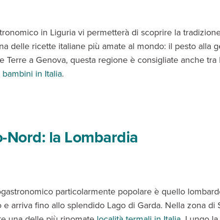
ronomico in Liguria vi permetterà di scoprire la tradizione
una delle ricette italiane più amate al mondo: il pesto alla
e Terre a Genova, questa regione è consigliate anche tra
 bambini in Italia
.
-Nord: la Lombardia
gastronomico particolarmente popolare è quello lombard
e arriva fino allo splendido Lago di Garda. Nella zona di 
ete una delle più rinomate
località termali in Italia
. Lungo la