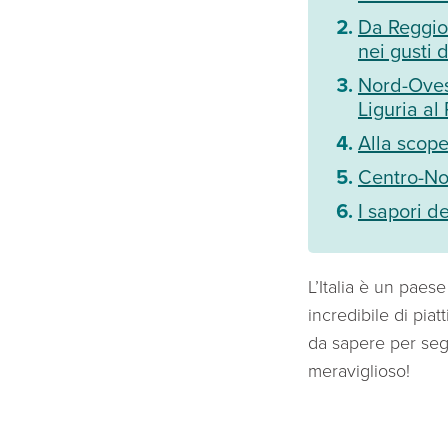
Da Reggio 
nei gusti 
Nord-Ovest
Liguria al
Alla scope
Centro-No
I sapori d
L’Italia è un paes
incredibile di piat
da sapere per segu
meraviglioso!