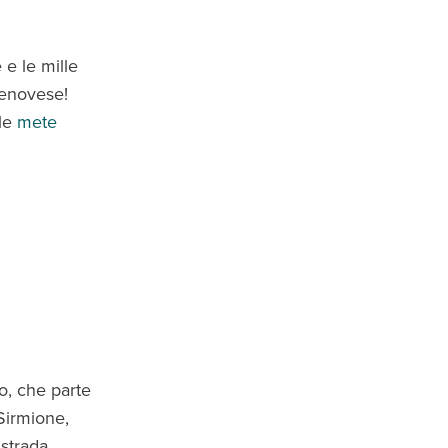
 e le mille
 genovese!
 le
mete
o, che parte
Sirmione,
 strada