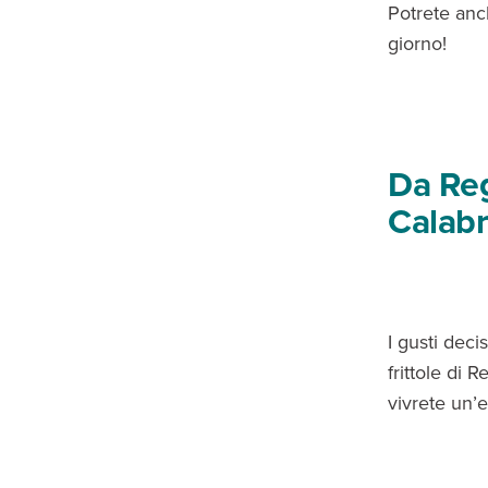
Potrete anc
giorno!
Da Reg
Calabr
I gusti deci
frittole di 
vivrete un’