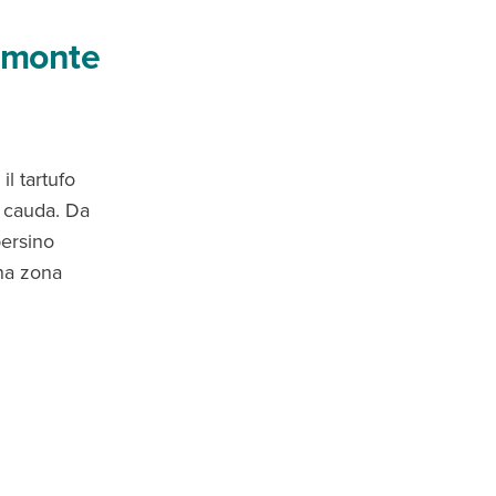
iemonte
l tartufo
a cauda. Da
persino
una zona