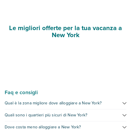
Le migliori offerte per la tua vacanza a
New York
Faq e consigli
Qual è la zona migliore dove alloggiare a New York?
Dipende da cosa cerchi! Brooklyn (Williamsburg, DUMBO)
Quali sono i quartieri più sicuri di New York?
offre il mix perfetto di sicurezza, collegamenti e atmosfera.
Midtown è per chi vuole tutto a piedi. Lower Manhattan (Soho,
New York è molto più sicura di quanto si pensi. Upper West
Dove costa meno alloggiare a New York?
Tribeca, Chinatown) per carattere e prezzi variabili. Ogni zona
Side, Williamsburg, Astoria, Financial District e Upper East Side