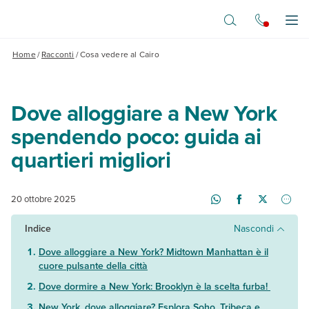
Vai al contenuto principale
Apr
Home
/
Racconti
/
Cosa vedere al Cairo
Dove alloggiare a New York
spendendo poco: guida ai
quartieri migliori
20 ottobre 2025
Indice
Nascondi
Dove alloggiare a New York? Midtown Manhattan è il
cuore pulsante della città
Dove dormire a New York: Brooklyn è la scelta furba!
New York, dove alloggiare? Esplora Soho, Tribeca e