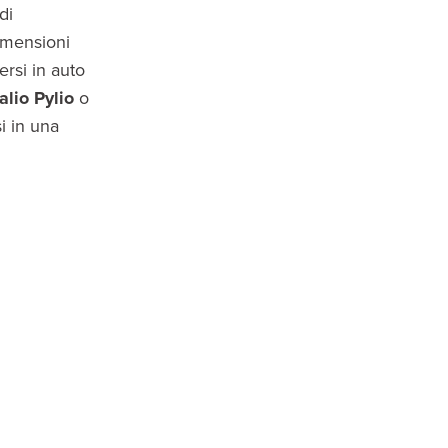
di
dimensioni
rsi in auto
alio Pylio
o
si in una