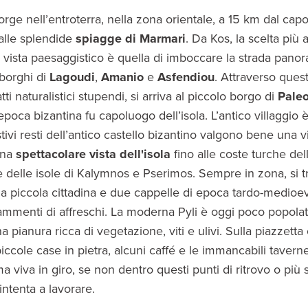
orge nell’entroterra, nella zona orientale, a 15 km dal cap
 alle splendide
spiagge di
Marmari
. Da Kos, la scelta più
i vista paesaggistico è quella di imboccare la strada pano
 borghi di
Lagoudi
,
Amanio
e
Asfendiou
. Attraverso quest
atti naturalistici stupendi, si arriva al piccolo borgo di
Pale
poca bizantina fu capoluogo dell’isola. L’antico villaggio è
ivi resti dell’antico castello bizantino valgono bene una vi
una
spettacolare vista dell'isola
fino alle coste turche del
 delle isole di Kalymnos e Pserimos. Sempre in zona, si t
na piccola cittadina e due cappelle di epoca tardo-medioe
rammenti di affreschi. La moderna Pyli è oggi poco popola
una pianura ricca di vegetazione, viti e ulivi. Sulla piazzetta 
iccole case in pietra, alcuni caffé e le immancabili taverne.
a viva in giro, se non dentro questi punti di ritrovo o più
ntenta a lavorare.