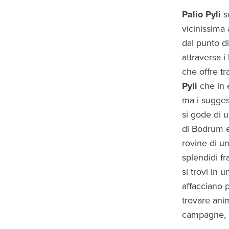
Palio Pyli
s
vicinissima
dal punto d
attraversa i
che offre tr
Pyli
che in e
ma i suggest
si gode di 
di Bodrum e
rovine di u
splendidi f
si trovi in 
affacciano p
trovare anim
campagne, i