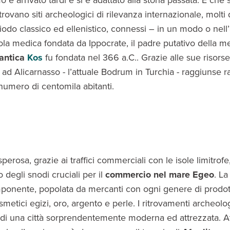
o è arrivato tardi e si è adattato alla storia passata. E che s
i trovano siti archeologici di rilevanza internazionale, molti 
riodo classico ed ellenistico, connessi – in un modo o nell’a
la medica fondata da Ippocrate, il padre putativo della m
antica
Kos
fu fondata nel 366 a.C.. Grazie alle sue risorse
a ad Alicarnasso - l’attuale Bodrum in Turchia - raggiunse
numero di centomila abitanti.
perosa, grazie ai traffici commerciali con le isole limitrofe, 
degli snodi cruciali per il
commercio nel mare Egeo
. La
ponente, popolata da mercanti con ogni genere di prodot
osmetici egizi, oro, argento e perle. I ritrovamenti archeolog
di una città sorprendentemente moderna ed attrezzata. At