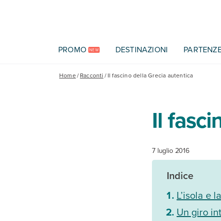
Vai al contenuto principale
PROMO
DESTINAZIONI
PARTENZ
NEW
Home
/
Racconti
/
Il fascino della Grecia autentica
Il fasc
7 luglio 2016
Indice
L’isola e l
Un giro in