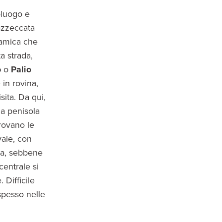
oluogo e
 azzeccata
ramica che
a strada,
o
o
Palio
 in rovina,
sita. Da qui,
la penisola
rovano le
vale, con
ta, sebbene
centrale si
 Difficile
 spesso nelle