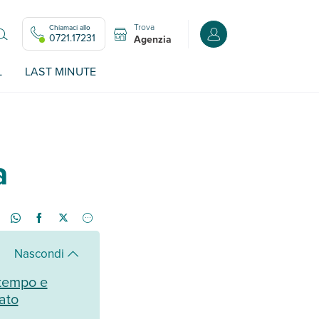
Trova
Chiamaci allo
Accedi o registrati all
0721.17231
Agenzia
L
LAST MINUTE
a
Nascondi
 tempo e
ato