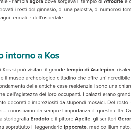
rale - l’ampia
agorà
dove sorgeva il tempio di
Afrodite
e 
itrovati i resti del ginnasio, di una palestra, di numerosi tem
bagni termali e dell’ospedale.
o intorno a Kos
di Kos si può visitare il grande
tempio di
Asclepion
, risale
 e il museo archeologico cittadino che offre un’incredibile 
 fondamenta delle antiche case residenziali sono una chiar
e dell’agiatezza dei loro occupanti. I palazzi erano grandi
e decorati e impreziositi da stupendi mosaici. Del resto 
ura – conosciamo da sempre l’importanza di questa città. 
la storiografia
Erodoto
e il pittore
Apelle
, gli scrittori
Gero
ma soprattutto il leggendario
Ippocrate
, medico illuminato.