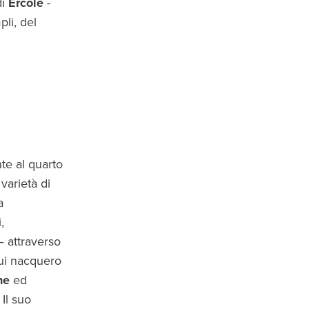
di
Ercole
-
pli, del
nte al quarto
varietà di
a
,
– attraverso
Qui nacquero
ne
ed
 Il suo