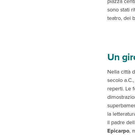
piazza cent
sono stati r
teatro, dei 
Un gir
Nella città 
secolo a.C.,
reperti. Le
dimostrazion
superbament
la letterat
il padre del
Epicarpo
, 