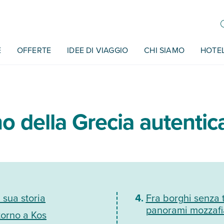
E
OFFERTE
IDEE DI VIAGGIO
CHI SIAMO
HOTE
ino della Grecia autentic
a sua storia
Fra borghi senza
panorami mozzafi
torno a Kos