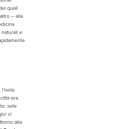
toria!
dei quali
ltro – alla
edicina
 naturali e
 rapidamente
l’isola
 città era
to: sete
ici ci
torno alla