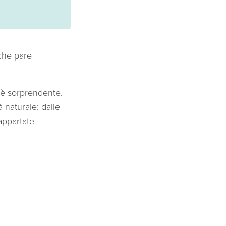
 che pare
 è sorprendente.
 naturale: dalle
 appartate