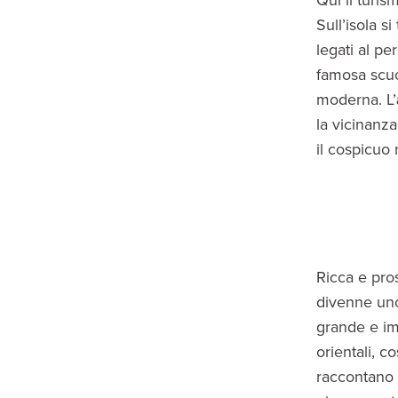
Qui il turism
Sull’isola s
legati al pe
famosa scuo
moderna. L’
la vicinanz
il cospicuo 
Ricca e pros
divenne uno 
grande e im
orientali, c
raccontano 