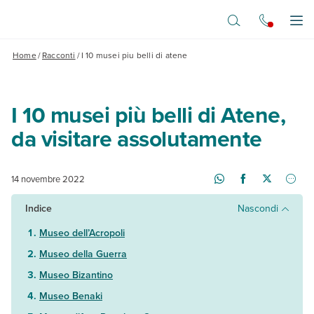
Vai al contenuto principale
Apr
Home
/
Racconti
/
I 10 musei piu belli di atene
I 10 musei più belli di Atene,
da visitare assolutamente
14 novembre 2022
Indice
Nascondi
Museo dell’Acropoli
Museo della Guerra
Museo Bizantino
Museo Benaki