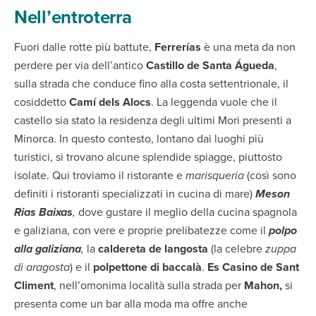
Nell’entroterra
Fuori dalle rotte più battute,
Ferrerías
è una meta da non
perdere per via dell’antico
Castillo de Santa Águeda
,
sulla strada che conduce fino alla costa settentrionale, il
cosiddetto
Camí dels Alocs
. La leggenda vuole che il
castello sia stato la residenza degli ultimi Mori presenti a
Minorca. In questo contesto, lontano dai luoghi più
turistici, si trovano alcune splendide spiagge, piuttosto
isolate. Qui troviamo il ristorante e
marisqueria
(così sono
definiti i ristoranti specializzati in cucina di mare)
Meson
Rias Baixas
,
dove gustare il meglio della cucina spagnola
e galiziana, con vere e proprie prelibatezze come il
polpo
alla galiziana
,
la
caldereta de langosta
(la celebre
zuppa
di aragosta
) e il
polpettone di baccalà
.
Es Casino de Sant
Climent
, nell’omonima località sulla strada per
Mahon,
si
presenta come un bar alla moda ma offre anche