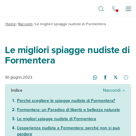
Vai al contenuto principale
Apr
Home
/
Racconti
/
Le migliori spiagge nudiste di Formentera
Le migliori spiagge nudiste di
Formentera
30 giugno 2023
Indice
Nascondi
Perché scegliere le spiagge nudiste di Formentera?
Formentera: un Paradiso di libertà e bellezza naturale
Le migliori spiagge nudiste di Formentera
L'esperienza nudista a Formentera: perché non si può
perdere