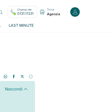
Trova
Chiamaci allo
Accedi o registrati all
0721.17231
Agenzia
L
LAST MINUTE
Nascondi