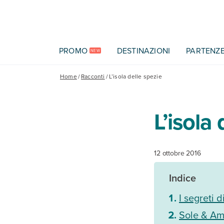
Vai al contenuto principale
PROMO
DESTINAZIONI
PARTENZ
NEW
Home
/
Racconti
/
L’isola delle spezie
L’isola
12 ottobre 2016
Indice
I segreti 
Sole & Am