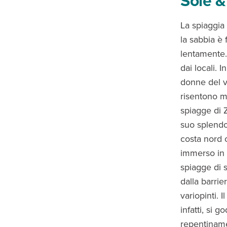
Sole 
La spiaggia 
la sabbia è 
lentamente.
dai locali. 
donne del v
risentono m
spiagge di Z
suo splendo
costa nord 
immerso in 
spiagge di s
dalla barrie
variopinti. 
infatti, si 
repentinamen