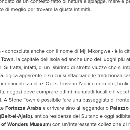
condato da un contesto fatto di natura e spiagge, mare e 
nte di meglio per trovare la giusta intimità.
n
- conosciuta anche con il nome di Mji Mkongwe - è la cit
 Town,
la capitale dell’isola ed anche uno dei luoghi più af
 Si tratta, infatti, di un labirinto di strette viuzze che si i
 logica apparente e su cui si affacciano le tradizionali ca
imbiancate a calce. Qui si trovano l’antico mercato, brulic
ita, negozi dove comprare ottimi manufatti locali e il vec
vi. A Stone Town è possibile fare una passeggiata di fronte
nte
Fortezza Araba
e arrivare sino al leggendario
Palazzo 
(Beit-el-Ajaib)
, antica residenza del Sultano e oggi adibi
 of Wonders Museum
) con un’interessante collezione di 