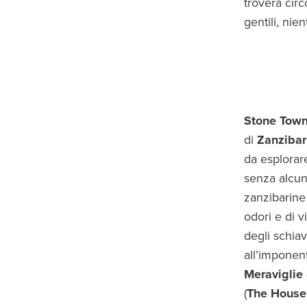
troverà cir
gentili, nie
Stone Tow
di
Zanzibar
da esplorare.
senza alcuna
zanzibarine 
odori e di v
degli schia
all’impone
Meraviglie 
(
The House