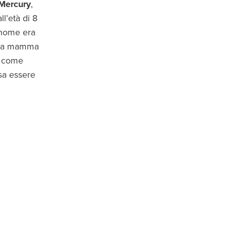
Mercury
,
l’età di 8
 nome era
e la mamma
a come
sa essere