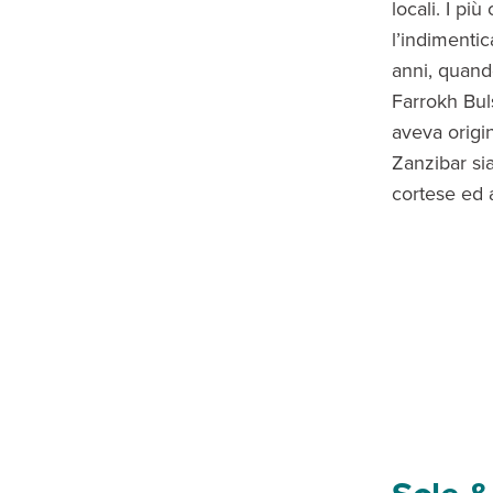
locali. I pi
l’indimentic
anni, quand
Farrokh Bul
aveva origi
Zanzibar si
cortese ed 