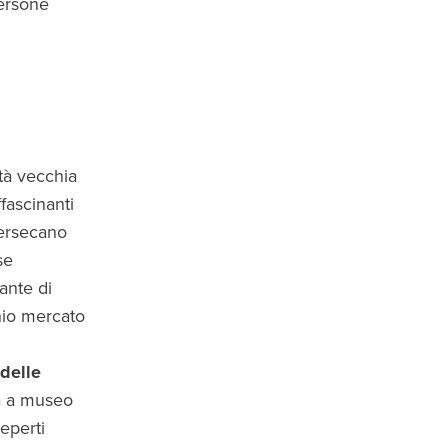
persone
tà vecchia
fascinanti
ntersecano
se
ante di
chio mercato
delle
ta a museo
reperti