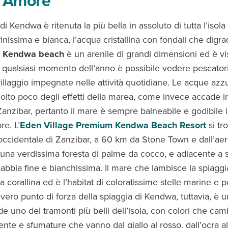
& Amore
di Kendwa è ritenuta la più bella in assoluto di tutta l’isola
finissima e bianca, l’acqua cristallina con fondali che digr
Kendwa beach
è un arenile di grandi dimensioni ed è v
In qualsiasi momento dell’anno è possibile vedere pescatori
illaggio impegnate nelle attività quotidiane. Le acque azz
olto poco degli effetti della marea, come invece accade in
anzibar, pertanto il mare è sempre balneabile e godibile in
re. L’
Eden Village Premium Kendwa Beach Resort
si tr
occidentale di Zanzibar, a 60 km da Stone Town e dall’aer
una verdissima foresta di palme da cocco, e adiacente a 
abbia fine e bianchissima. Il mare che lambisce la spiaggi
ra corallina ed è l’habitat di coloratissime stelle marine e p
Il vero punto di forza della spiaggia di Kendwa, tuttavia, è u
gode uno dei tramonti più belli dell’isola, con colori che ca
te e sfumature che vanno dal giallo al rosso, dall’ocra al