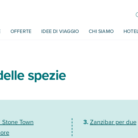
E
OFFERTE
IDEE DI VIAGGIO
CHI SIAMO
HOTE
 delle spezie
di Stone Town
Zanzibar per due
ore