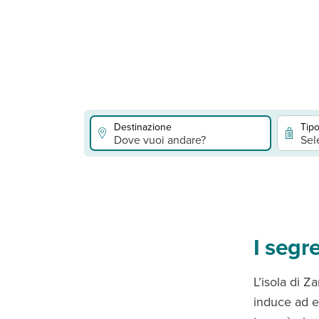
Destinazione
Tipo
Dove vuoi andare?
Sel
I segr
L’isola di Z
induce ad en