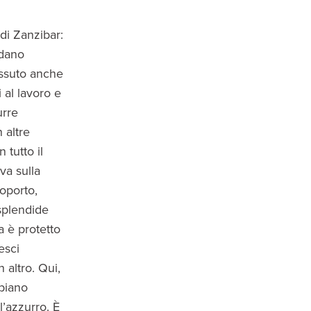
 di Zanzibar:
adano
issuto anche
 al lavoro e
urre
 altre
 tutto il
ova sulla
oporto,
splendide
a è protetto
esci
n altro. Qui,
mbiano
l’azzurro. È