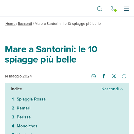
Vai al contenuto principale
Apr
Home
/
Racconti
/
Mare a Santorini: le 10 spiagge più belle
Mare a Santorini: le 10
spiagge più belle
14 maggio 2024
Indice
Nascondi
Spiaggia Rossa
Kamari
Perissa
Monolithos