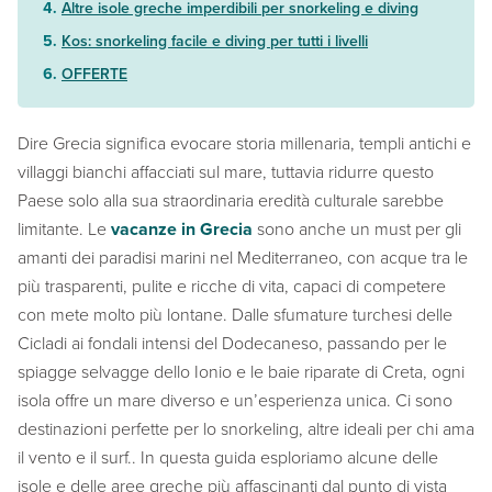
Altre isole greche imperdibili per snorkeling e diving
Kos: snorkeling facile e diving per tutti i livelli
OFFERTE
Dire Grecia significa evocare storia millenaria, templi antichi e
villaggi bianchi affacciati sul mare, tuttavia ridurre questo
Paese solo alla sua straordinaria eredità culturale sarebbe
limitante. Le
vacanze in Grecia
sono anche un must per gli
amanti dei paradisi marini nel Mediterraneo, con acque tra le
più trasparenti, pulite e ricche di vita, capaci di competere
con mete molto più lontane. Dalle sfumature turchesi delle
Cicladi ai fondali intensi del Dodecaneso, passando per le
spiagge selvagge dello Ionio e le baie riparate di Creta, ogni
isola offre un mare diverso e un’esperienza unica. Ci sono
destinazioni perfette per lo snorkeling, altre ideali per chi ama
il vento e il surf.. In questa guida esploriamo alcune delle
isole e delle aree greche più affascinanti dal punto di vista