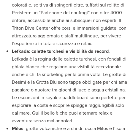
colorati e, se ti va di spingerti oltre, tuffarti sul relitto di
Peristera: un “Partenone dei naufragi” con oltre 4000
anfore, accessibile anche ai subacquei non esperti. Il
Triton Dive Center offre corsi e immersioni guidate, con
attrezzatura aggiornata e staff multilingue, per vivere
l’esperienza in totale sicurezza e relax.
Lefkada: calette turchesi e visibilità da record
.
Lefkada è la regina delle calette turchesi, con fondali di
ghiaia bianca che regalano una visibilità eccezionale
anche a chi fa snorkeling per la prima volta. Le grotte di
Desimi e la Grotta Blu sono tappe obbligate per chi ama
pagaiare o nuotare tra giochi di luce e acqua cristallina.
Le escursioni in kayak e paddleboard sono perfette per
esplorare la costa e scoprire spiagge raggiungibili solo
dal mare. Qui il bello è che puoi alternare relax e
avventura senza mai annoiarti.
Milos
: grotte vulcaniche e archi di roccia Milos è l’isola