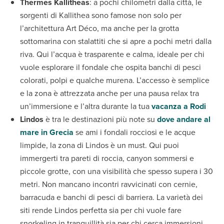
Thermes Kallitheas
: a pochi chilometri dalla città, le
sorgenti di Kallithea sono famose non solo per
l’architettura Art Déco, ma anche per la grotta
sottomarina con stalattiti che si apre a pochi metri dalla
riva. Qui l’acqua è trasparente e calma, ideale per chi
vuole esplorare il fondale che ospita banchi di pesci
colorati, polpi e qualche murena. L’accesso è semplice
e la zona è attrezzata anche per una pausa relax tra
un’immersione e l’altra durante la tua
vacanza a Rodi
Lindos
è tra le destinazioni più note su
dove andare al
mare in Grecia
se ami i fondali rocciosi e le acque
limpide, la zona di Lindos è un must. Qui puoi
immergerti tra pareti di roccia, canyon sommersi e
piccole grotte, con una visibilità che spesso supera i 30
metri. Non mancano incontri ravvicinati con cernie,
barracuda e banchi di pesci di barriera. La varietà dei
siti rende Lindos perfetta sia per chi vuole fare
snorkeling in tranquillità sia per chi cerca immersioni