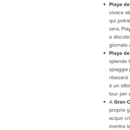
Playa de
vivace at
qui potrai
sera, Pla
e discote
giornata a
Playa de
splende t
spiaggia 
rilassars
è un otti
tour per a
A
Gran C
proprio g
acque cri
mentre le