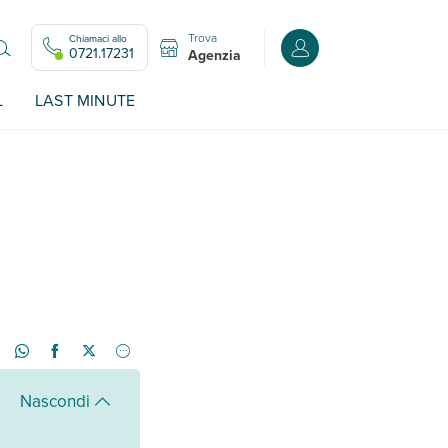
Trova
Chiamaci allo
Accedi o registrati all
0721.17231
Agenzia
L
LAST MINUTE
Nascondi