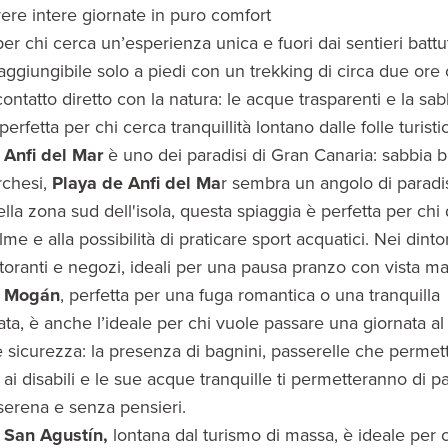
rere intere giornate in puro comfort
per chi cerca un’esperienza unica e fuori dai sentieri battu
raggiungibile solo a piedi con un trekking di circa due ore 
contatto diretto con la natura: le acque trasparenti e la sab
erfetta per chi cerca tranquillità lontano dalle folle turisti
 Anfi del Mar
è uno dei paradisi di Gran Canaria: sabbia 
rchesi,
Playa de Anfi del Ma
r sembra un angolo di paradis
ella zona sud dell'isola, questa spiaggia è perfetta per chi
me e alla possibilità di praticare sport acquatici. Nei dinto
toranti e negozi, ideali per una pausa pranzo con vista ma
e Mogán
, perfetta per una fuga romantica o una tranquilla
ta, è anche l’ideale per chi vuole passare una giornata a
 sicurezza: la presenza di bagnini, passerelle che perme
 ai disabili e le sue acque tranquille ti permetteranno di 
serena e senza pensieri.
 San Agustín,
lontana dal turismo di massa, è ideale per 