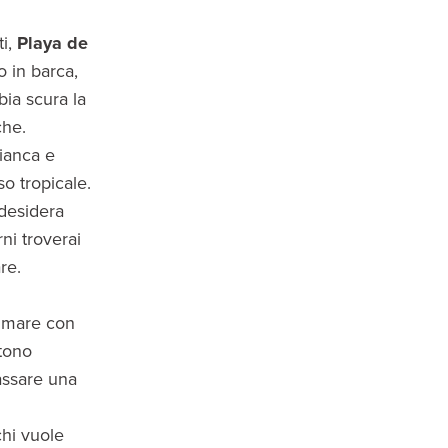
ti,
Playa de
o in barca,
bia scura la
che.
bianca e
o tropicale.
 desidera
rni troverai
re.
l mare con
ttono
passare una
chi vuole