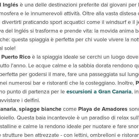
l Inglés
è una delle destinazioni preferite dai giovani per 
mosfera e le innumerevoli attività. Oltre alla vasta distesa 
 divertirti praticando sport acquatici come il windsurf e il je
ya del Inglés si trasforma e prende vita: la movida anima bar
che: questa spiaggia è perfetta per chi vuole vivere la no
l sole!
 Puerto Rico
è la spiaggia ideale se cerchi un luogo dove 
utto l'anno. Le acque calme e la sabbia dorata rendono q
perfetta per godersi il mare, fare una passeggiata sul lun
i nei numerosi bar e ristoranti che la costeggiano. Inoltre,
P
mo punto di partenza per le
escursioni a Gran Canaria
, i
vvistare i delfini.
anaria
,
spiagge bianche
come
Playa de Amadores
sono
ioiello. Questa baia incantevole è un paradiso di relax sull'
stalline e calme la rendono ideale per nuotare e fare snor
 strutture ben attrezzate - con lettini, ombrelloni e ristoran