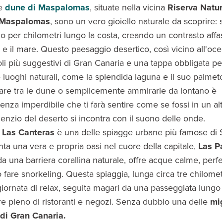
e
dune di Maspalomas
, situate nella vicina
Riserva Natur
 Maspalomas
, sono un vero gioiello naturale da scoprire: s
 per chilometri lungo la costa, creando un contrasto affa
o e il mare. Questo paesaggio desertico, così vicino all'oc
li più suggestivi di Gran Canaria e una tappa obbligata p
 luoghi naturali, come la splendida laguna e il suo palmet
are tra le dune o semplicemente ammirarle da lontano è
enza imperdibile che ti farà sentire come se fossi in un a
ilenzio del deserto si incontra con il suono delle onde.
 Las Canteras
è una delle spiagge urbane più famose di
ta una vera e propria oasi nel cuore della capitale,
Las P
da una barriera corallina naturale, offre acque calme, perf
 fare snorkeling. Questa spiaggia, lunga circa tre chilomet
iornata di relax, seguita magari da una passeggiata lungo 
 pieno di ristoranti e negozi. Senza dubbio una delle
mig
di Gran Canaria.