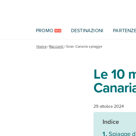
Vai al contenuto principale
PROMO
DESTINAZIONI
PARTENZ
NEW
Home
/
Racconti
/
Gran Canaria spiagge
Le 10 m
Canari
29 ottobre 2024
Indice
Spiagge d