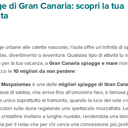
e di Gran Canaria: scopri la tua
ita
e urbane alle calette nascoste, l’isola offre un'infinità di 
lax, divertimento o avventura. Qualsiasi tipo di attività tu s
o per la tua vacanza, a
Gran Canaria spiagge e mare
non
cco le
10 migliori da non perdere
:
e Maspalomas
è una delle
migliori spiagge di Gran Cana
tesa di sabbia, che arriva fino all’omonimo faro, è famosa p
unico soprattutto al tramonto, quando la luce del sole cr
colori sulle dune regalando uno spettacolo mozzafiato. L
 cristalline invitano a lunghe nuotate, rendendola una des
sia per il relax che per chi cerca una connessione più pro