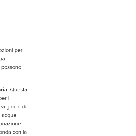
opzioni per
tia
 possono
ria
. Questa
er il
ea giochi di
e acque
tinazione
fonda con la