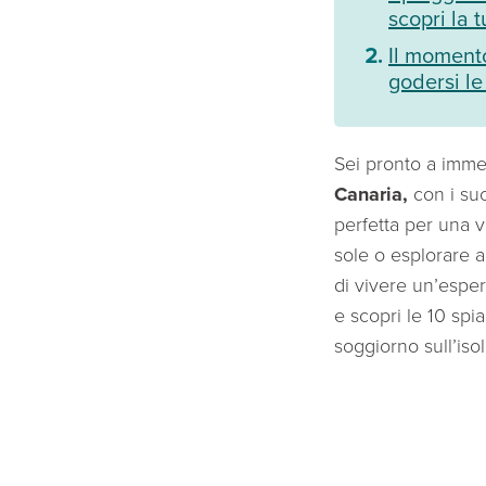
scopri la t
Il momento
godersi le
Sei pronto a immer
Canaria,
con i su
perfetta per una v
sole o esplorare a
di vivere un’esper
e scopri le 10 sp
soggiorno sull’iso