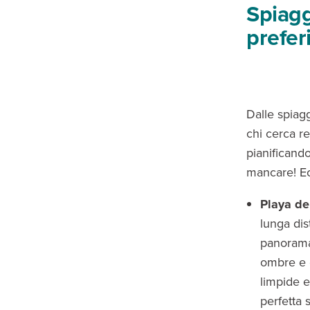
Spiagg
prefer
Dalle spiagg
chi cerca re
pianificand
mancare! E
Playa d
lunga dis
panorama 
ombre e 
limpide e
perfetta 