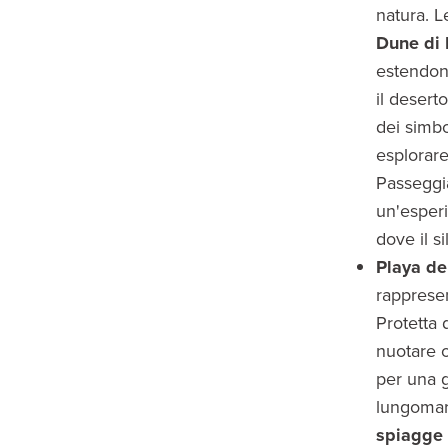
natura. L
Dune di
estendono
il desert
dei simbo
esplorare
Passeggi
un'esperi
dove il s
Playa de
rappresen
Protetta 
nuotare o
per una g
lungomare
spiagge 