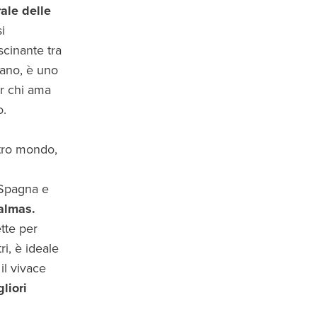
ale delle
i
scinante tra
eano, è uno
er chi ama
o.
ltro mondo,
 Spagna e
almas.
ette per
ri, è ideale
il vivace
liori