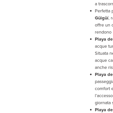
a trascor
Perfetta 
Güigüí
, 
offre un 
rendono p
Playa de
acque tu
Situata n
acque cal
anche ris
Playa d
passeggia
comfort e
l’accesso
giornata 
Playa de