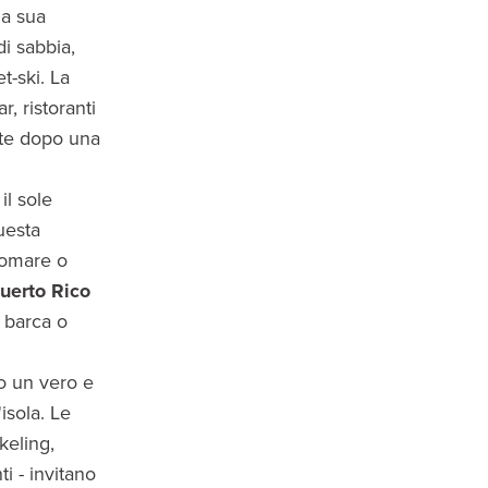
la sua
di sabbia,
t-ski. La
, ristoranti
tte dopo una
il sole
uesta
gomare o
uerto Rico
n barca o
 un vero e
isola. Le
keling,
ti - invitano