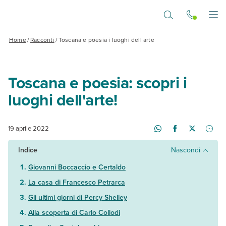
Vai al contenuto principale
Apr
Home
/
Racconti
/
Toscana e poesia i luoghi dell arte
Toscana e poesia: scopri i
luoghi dell'arte!
19 aprile 2022
Indice
Nascondi
Giovanni Boccaccio e Certaldo
La casa di Francesco Petrarca
Gli ultimi giorni di Percy Shelley
Alla scoperta di Carlo Collodi