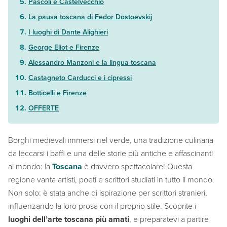
Pascoli e Castelvecchio
La pausa toscana di Fedor Dostoevskij
I luoghi di Dante Alighieri
George Eliot e Firenze
Alessandro Manzoni e la lingua toscana
Castagneto Carducci e i cipressi
Botticelli e Firenze
OFFERTE
Borghi medievali immersi nel verde, una tradizione culinaria
da leccarsi i baffi e una delle storie più antiche e affascinanti
al mondo: la
Toscana
è davvero spettacolare! Questa
regione vanta artisti, poeti e scrittori studiati in tutto il mondo.
Non solo: è stata anche di ispirazione per scrittori stranieri,
influenzando la loro prosa con il proprio stile. Scoprite i
luoghi dell’arte toscana più amati
, e preparatevi a partire